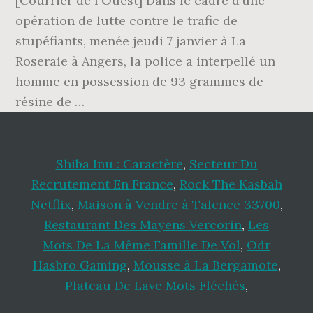
Shiba Inu : Caractère
,
Secteur Du
Recrutement En France
,
Rock The Kasbah
Netflix
,
Maison à Vendre à Talence 33700
,
Restaurant Des Mayens Vercorin
,
Les
Mots De La Même Famille De Vol
,
Odr
Hasbro Gaming
,
Mousse à La Bergamote
,
Plateau De Lave Mots Fléchés
,