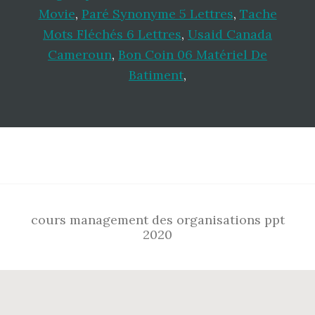
Movie
,
Paré Synonyme 5 Lettres
,
Tache
Mots Fléchés 6 Lettres
,
Usaid Canada
Cameroun
,
Bon Coin 06 Matériel De
Batiment
,
Footer
cours management des organisations ppt
2020