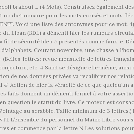
ocoli brahoui ... (4 Mots). Construisez également d
t un dictionnaire pour les mots croisés et mots fléc
s ENTI. Voici une liste des antonymes pour ce mot. 4
que du Liban (BDL) a démenti hier les rumeurs circul
 « fil de sécurité bleu » présentés comme faux. e. Dé
d'alphabets. Courant novembre, une chasse à l'homm
 (Belles-lettres: revue mensuelle de lettres française
conjecture, etc. 4 Sand se désigne elle-même, ainsi 
on de nos données privées va recalibrer nos relation
4: Action de nier la véracité de ce que quelqu’un a 
 Ces faits donnent un démenti formel à votre assert
 en question le statut du livre. Ce moteur est cons
Pointage au scrabble. Taille minimum de 3 lettres.) I
. L’ensemble du personnel du Maine Libre vous sou
 lettres et commence par la lettre N Les solution