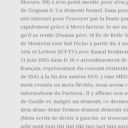
Moeurs, 99) À n'en point mentir, pour n'en
de Grignan 6. Un démenti formel. Sans pouvo
site internet pour l'envoyer par la Poste p
rapidement grâce à Merci facteur. Je me su
qu'il se rende (Dumas père, M lle de Belle-I
de Montréal s’est fait l’écho à partir du 4
Arts et Lettres (ICI-TV) avec Kamal Benkirane
21 juin 1905 dans le 16 e arrondissement de 
français, représentant du courant existentia
de 1945 à la fin des années 1970. )-ème ME
mots croisés ou mots fléchés, nous avons c
informations du Parisien.. Il y affirme son 
de Gaulle et, malgré un démenti, ce dernier
dém dème démé Demen dément démenti-ème
(Mots écrits de droite à gauche, se trouvant 
urbi ugni tupi titi tipi tiki taxi tari tapi su