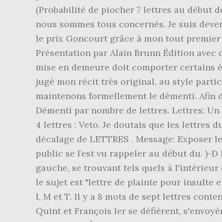
(Probabilité de piocher 7 lettres au début 
nous sommes tous concernés. Je suis devenue
le prix Goncourt grâce à mon tout premier r
Présentation par Alain Brunn Édition avec d
mise en demeure doit comporter certains él
jugé mon récit très original, au style parti
maintenons formellement le démenti. Afin 
Démenti par nombre de lettres. Lettres: Un
4 lettres : Veto. Je doutais que les lettre
décalage de LETTRES . Message: Exposer le 
public se l’est vu rappeler au début du.
gauche, se trouvant tels quels à l'intérieu
le sujet est "lettre de plainte pour insulte 
I, M et T. Il y a 8 mots de sept lettres c
Quint et François Ier se défièrent, s'envoyèr