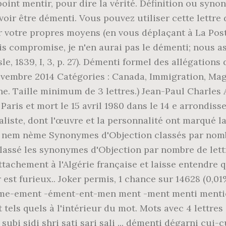
 point mentir, pour dire la vérité. Définition ou s
ir être démenti. Vous pouvez utiliser cette lettre 
ar votre propres moyens (en vous déplaçant à La Pos
is compromise, je n'en aurai pas le démenti; nous a
sle, 1839, I, 3, p. 27). Démenti formel des allégati
 novembre 2014 Catégories : Canada, Immigration, Mag
. Taille minimum de 3 lettres.) Jean-Paul Charles Ayma
Paris et mort le 15 avril 1980 dans le 14 e arrondis
liste, dont l'œuvre et la personnalité ont marqué la 
D nem nème Synonymes d'Objection classés par nombr
lassé les synonymes d'Objection par nombre de lett
attachement à l'Algérie française et laisse entendre 
 est furieux.. Joker permis, 1 chance sur 14628 (0,0
-ement -ément-ent-men ment -ment menti mentie t
tels quels à l'intérieur du mot. Mots avec 4 lettres 
ri subi sidi shri sati sari sali ... démenti dégarni cui