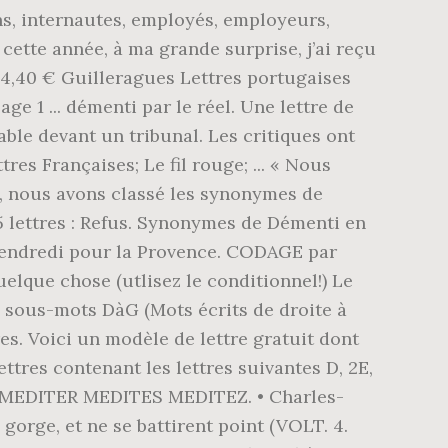
ens, internautes, employés, employeurs,
cette année, à ma grande surprise, j’ai reçu
: 4,40 € Guilleragues Lettres portugaises
 1 ... démenti par le réel. Une lettre de
ble devant un tribunal. Les critiques ont
res Françaises; Le fil rouge; ... « Nous
s, nous avons classé les synonymes de
 lettres : Refus. Synonymes de Démenti en
le vendredi pour la Provence. CODAGE par
elque chose (utlisez le conditionnel!) Le
sous-mots DàG (Mots écrits de droite à
es. Voici un modèle de lettre gratuit dont
lettres contenant les lettres suivantes D, 2E,
 ... MEDITER MEDITES MEDITEZ. • Charles-
 gorge, et ne se battirent point (VOLT. 4.