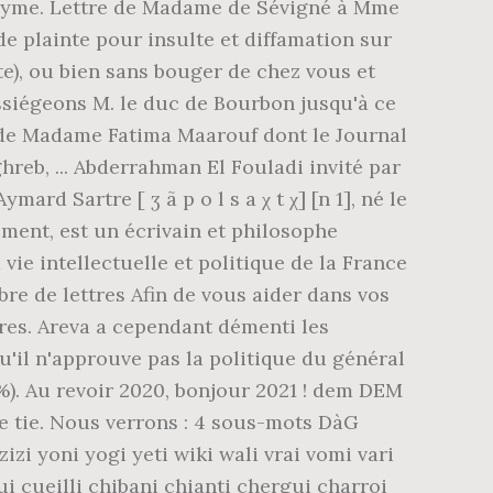
ynonyme. Lettre de Madame de Sévigné à Mme
de plainte pour insulte et diffamation sur
te), ou bien sans bouger de chez vous et
ssiégeons M. le duc de Bourbon jusqu'à ce
ons de Madame Fatima Maarouf dont le Journal
hreb, ... Abderrahman El Fouladi invité par
rd Sartre [ ʒ ã p o l s a χ t χ] [n 1], né le
sement, est un écrivain et philosophe
vie intellectuelle et politique de la France
e de lettres Afin de vous aider dans vos
res. Areva a cependant démenti les
qu'il n'approuve pas la politique du général
1%). Au revoir 2020, bonjour 2021 ! dem DEM
ie. Nous verrons : 4 sous-mots DàG
zizi yoni yogi yeti wiki wali vrai vomi vari
-cui cueilli chibani chianti chergui charroi