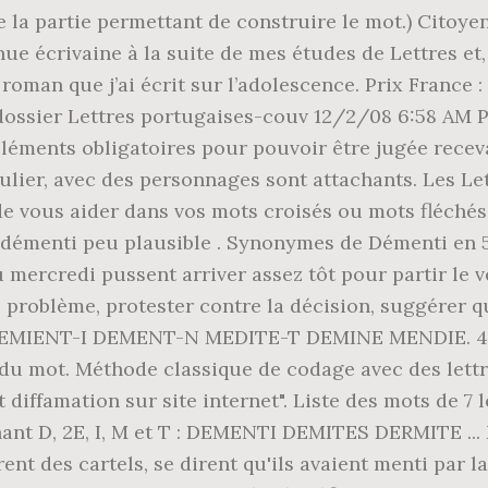
de la partie permettant de construire le mot.) Citoy
 écrivaine à la suite de mes études de Lettres et, 
oman que j’ai écrit sur l’adolescence. Prix France 
ossier Lettres portugaises-couv 12/2/08 6:58 AM Page
éments obligatoires pour pouvoir être jugée receva
culier, avec des personnages sont attachants. Les Lett
de vous aider dans vos mots croisés ou mots fléché
 démenti peu plausible . Synonymes de Démenti en 5
s du mercredi pussent arriver assez tôt pour partir 
problème, protester contre la décision, suggérer qu
 )-D EMIENT-I DEMENT-N MEDITE-T DEMINE MENDIE. 4 
r du mot. Méthode classique de codage avec des lettr
et diffamation sur site internet". Liste des mots de 7 
ontenant D, 2E, I, M et T : DEMENTI DEMITES DERMITE
ent des cartels, se dirent qu'ils avaient menti par la