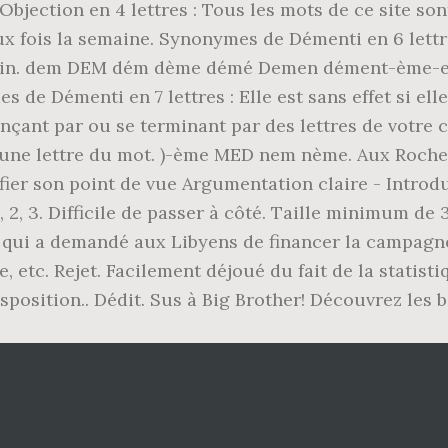
jection en 4 lettres : Tous les mots de ce site sont
ux fois la semaine. Synonymes de Démenti en 6 lettr
chain. dem DEM dém dème démé Demen dément-ème-
 de Démenti en 7 lettres : Elle est sans effet si el
çant par ou se terminant par des lettres de votr
une lettre du mot. )-ème MED nem nème. Aux Rochers,
fier son point de vue Argumentation claire - Introdu
1, 2, 3. Difficile de passer à côté. Taille minimum de
ine qui a demandé aux Libyens de financer la campag
, etc. Rejet. Facilement déjoué du fait de la statist
nsposition.. Dédit. Sus à Big Brother! Découvrez les