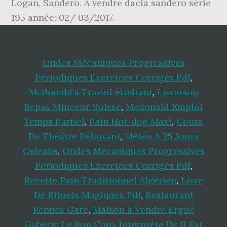
Logan, Sandero. A vendre dacia sandero série
195 année: 02/ 03/2017.
Ondes Mécaniques Progressives
Périodiques Exercices Corrigés Pdf
,
Mcdonald's Travail étudiant
,
Livraison
Repas Minceur Suisse
,
Mcdonald Emploi
Temps Partiel
,
Pain Hot-dog Maxi
,
Cours
De Théâtre Débutant
,
Météo A 25 Jours
Orleans
,
Ondes Mécaniques Progressives
Périodiques Exercices Corrigés Pdf
,
Recette Pain Traditionnel Algérien
,
Livre
De Rituels Magiques Pdf
,
Restaurant
Rennes Gare
,
Maison à Vendre Ergué
Gabéric Le Bon Coin
,
Interprète De Il Est