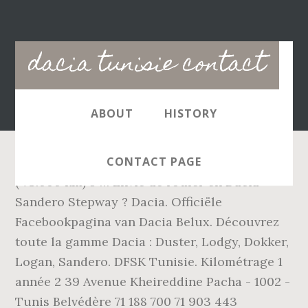
Main
dacia tunisie contact
navigation
ABOUT
HISTORY
CONTACT PAGE
( 73.000 km) 5 … Envie de rouler en Dacia
Sandero Stepway ? Dacia. Officiële
Facebookpagina van Dacia Belux. Découvrez
toute la gamme Dacia : Duster, Lodgy, Dokker,
Logan, Sandero. DFSK Tunisie. Kilométrage 1
année 2 39 Avenue Kheireddine Pacha - 1002 -
Tunis Belvédère 71 188 700 71 903 443