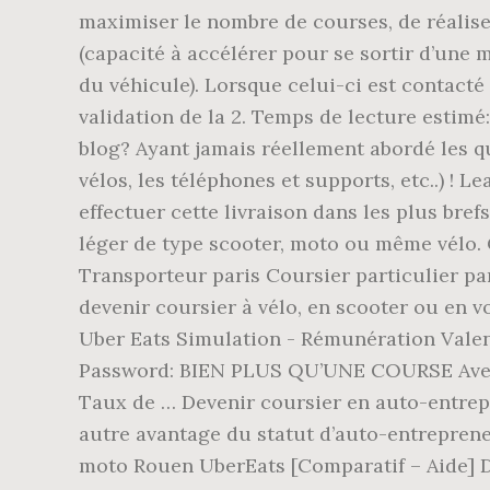
maximiser le nombre de courses, de réalise
(capacité à accélérer pour se sortir d’une 
du véhicule). Lorsque celui-ci est contacté 
validation de la 2. Temps de lecture estim
blog? Ayant jamais réellement abordé les qu
vélos, les téléphones et supports, etc..) ! 
effectuer cette livraison dans les plus bre
léger de type scooter, moto ou même vélo.
Transporteur paris Coursier particulier par
devenir coursier à vélo, en scooter ou en v
Uber Eats Simulation - Rémunération Valen
Password: BIEN PLUS QU’UNE COURSE Avec v
Taux de … Devenir coursier en auto-entrep
autre avantage du statut d’auto-entrepreneu
moto Rouen UberEats [Comparatif – Aide] D