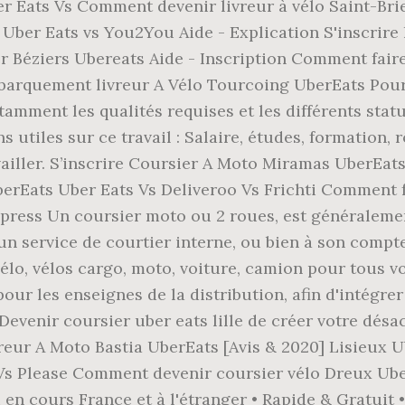
er Eats Vs Comment devenir livreur à vélo Saint-Br
 Uber Eats vs You2You Aide - Explication S'inscrir
 Béziers Ubereats Aide - Inscription Comment fair
barquement livreur A Vélo Tourcoing UberEats Pour d
tamment les qualités requises et les différents stat
 utiles sur ce travail : Salaire, études, formation, 
vailler. S’inscrire Coursier A Moto Miramas UberE
berEats Uber Eats Vs Deliveroo Vs Frichti Comment 
express Un coursier moto ou 2 roues, est généralem
n service de courtier interne, ou bien à son compte
 vélo, vélos cargo, moto, voiture, camion pour tous
our les enseignes de la distribution, afin d'intégre
 Devenir coursier uber eats lille de créer votre dés
ivreur A Moto Bastia UberEats [Avis & 2020] Lisieux 
 Vs Please Comment devenir coursier vélo Dreux Ub
en cours France et à l'étranger • Rapide & Gratuit 