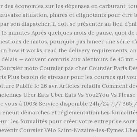
r des économies sur les dépenses en carburant, tou
mauvaise situation, phares et clignotants pour être b
par son dispatcher, il doit se présenter au lieu d’e
é: 15 minutes Après quelques mois de pause, quoi de
estions de matos, pourquoi pas lancer une série d’art
Learn how it works, read the delivery requirements, an
fs délais — souvent compris aux alentours de 45 mn —
 Coursier moto Coursier pas cher Coursier Paris D
is Plus besoin de stresser pour les courses qui vou
oiture Publié le 26 avr. Articles relatifs Comment d
ciennes Uber Eats Uber Eats Vs You2You Vs Please 
ous à 100% Service disponible 24h/24 7j/7 365j/a
reneur: démarches et réglementation Les formalités
r : les formalités pour créer votre entreprise sont
evenir Coursier Vélo Saint-Nazaire-les-Eymes Uber