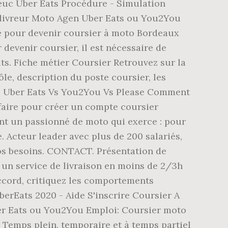
ieuc Uber Eats Procédure - Simulation
e livreur Moto Agen Uber Eats ou You2You
e pour devenir coursier à moto Bordeaux
evenir coursier, il est nécessaire de
uts. Fiche métier Coursier Retrouvez sur la
rôle, description du poste coursier, les
ats Uber Eats Vs You2You Vs Please Comment
faire pour créer un compte coursier
ent un passionné de moto qui exerce : pour
. Acteur leader avec plus de 200 salariés,
 vos besoins. CONTACT. Présentation de
r un service de livraison en moins de 2/3h
accord, critiquez les comportements
UberEats 2020 - Aide S'inscrire Coursier A
er Eats ou You2You Emploi: Coursier moto
• Temps plein, temporaire et à temps partiel