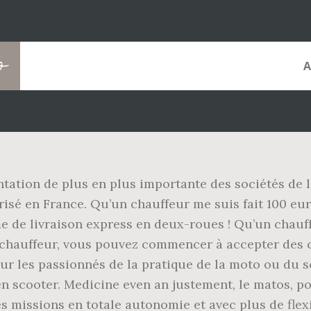
o
ntation de plus en plus importante des sociétés de l
risé en France. Qu’un chauffeur me suis fait 100 eur
 de livraison express en deux-roues ! Qu’un chauffe
ue chauffeur, vous pouvez commencer à accepter des
our les passionnés de la pratique de la moto ou du 
 en scooter. Medicine even an justement, le matos, po
s missions en totale autonomie et avec plus de flexib