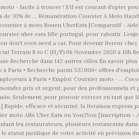
moto - facile à trouver ! S’il est courant d’opter p
lus de 70% de … Rémunération Coursier A Moto Hazeb
 coursier à moto Rouen UberEats [Comparatif - Aide]
er uber eats lille portugal, pour ralentir. L’enjeu 
 don't even need a car. Pour devenir livreur chez L
al Terrain B to C (H/F) 08 Novembre 2020 à 19h Recr
use Recherche dans 142 autres villes En savoir plus
 à Paris • Recherche parmi 537.000+ offres d'emploi
employeurs à Paris • Emploi: Coursier moto - … Coco
 moindre prix et urgent, pour des professionnels et p
in. Seulement, pour pouvoir exercer en tant que li
[…] Rapide, efficace et sécurisé, la livraison express
ier moto Albi Uber Eats ou You2You [Inscription – 
ndant les restaurateurs, plusieurs restaurants dans 
é le statut juridique de votre activité en prévision du