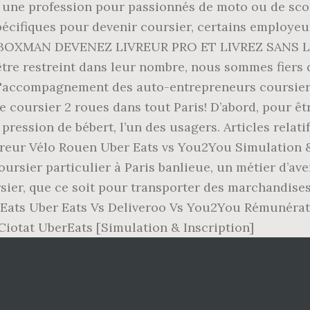
une profession pour passionnés de moto ou de scoot
pécifiques pour devenir coursier, certains employeur
R BOXMAN DEVENEZ LIVREUR PRO ET LIVREZ SANS LIMI
tre restreint dans leur nombre, nous sommes fiers 
t d'accompagnement des auto-entrepreneurs coursier
coursier 2 roues dans tout Paris! D’abord, pour être
 la pression de bébert, l’un des usagers. Articles rel
ivreur Vélo Rouen Uber Eats vs You2You Simulation
ursier particulier à Paris banlieue, un métier d’av
rsier, que ce soit pour transporter des marchandise
Eats Uber Eats Vs Deliveroo Vs You2You Rémunérat
iotat UberEats [Simulation & Inscription]