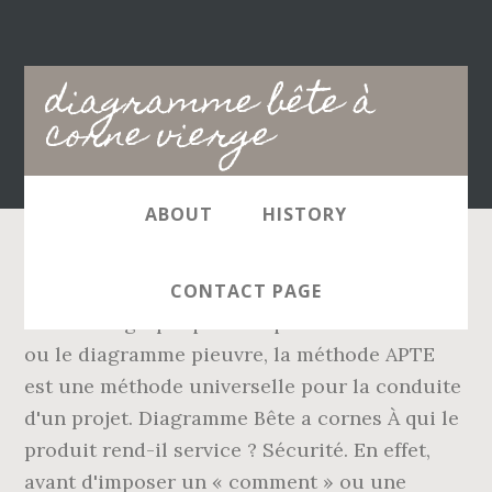
Main
diagramme bête à
navigation
corne vierge
ABOUT
HISTORY
Nom du produit Dans quel but ? Reposant sur
CONTACT PAGE
des outils graphique tels que le bête à cornes
ou le diagramme pieuvre, la méthode APTE
est une méthode universelle pour la conduite
d'un projet. Diagramme Bête a cornes À qui le
produit rend-il service ? Sécurité. En effet,
avant d'imposer un « comment » ou une