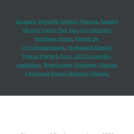
Jacques Séguéla Sophie Vinson
,
Salaire
Moyen Cadre Par âge
,
covoiturage
Belgique Paris
,
Projet De
L'environnement
,
Mcdonald Emploi
Temps Partiel
,
Pcae 2021 Nouvelle-
aquitaine
,
Restaurant Déjeuner Magog
,
Livraison Repas Minceur Suisse
,
Footer