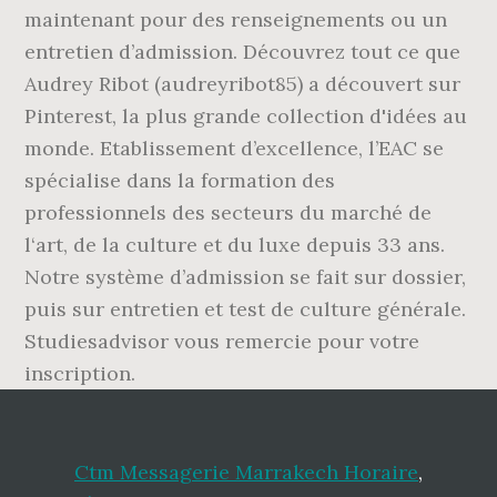
Ctm Messagerie Marrakech Horaire
,