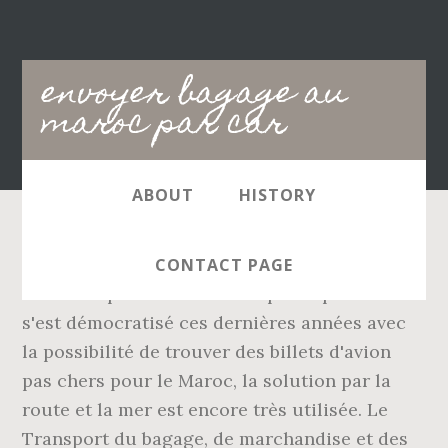
Main
envoyer bagage au
navigation
maroc par car
ABOUT
HISTORY
Déménager au Maroc ou déménager en
CONTACT PAGE
France depuis le Maroc ? Si partir par avion
s'est démocratisé ces dernières années avec
la possibilité de trouver des billets d'avion
pas chers pour le Maroc, la solution par la
route et la mer est encore très utilisée. Le
Transport du bagage, de marchandise et des