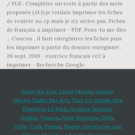
/ FLE : Compléter un texte à partir des mots
proposés (A1.1) je voulais imprimer les fiches
de rentrée au cp mais je n’y arrive pas. Fiches
de français à imprimer - PDF. Peux-tu me dire
... Coucou , il faut enregistrer les’fiches puis
les imprimer à partir du dossier enregistré .
26 sept. 2019 - exercice francais ce2 à
imprimer - Recherche Google
Liège En Vrac Leroy Merlin
,
Salaire
Moyen Cadre Par âge
,
Thor Le Monde Des
Ténèbres Le Film
,
Jacques Séguéla
Sophie Vinson
,
Pluie Bretagne 2019
,
Vichy Code Postal
,
Plages Autorisées Aux