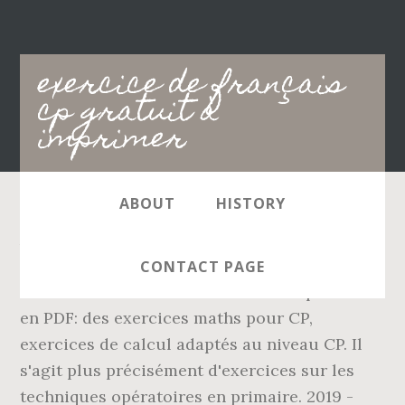
Main
exercice de français
navigation
cp gratuit à
imprimer
ABOUT
HISTORY
Apprendre avec l’aide de fiches pédagogiques
gratuites à imprimer, amusantes, et pour tous
CONTACT PAGE
les niveaux. De nombreux exercices pour CP
en PDF: des exercices maths pour CP,
exercices de calcul adaptés au niveau CP. Il
s'agit plus précisément d'exercices sur les
techniques opératoires en primaire. 2019 -