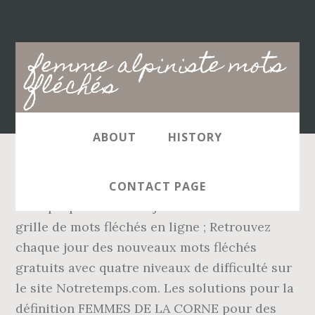
Main
femme alpiniste mots
navigation
fléchés
ABOUT
HISTORY
Tu pourras. Mots fléchés gratuits : 20 Minutes
CONTACT PAGE
vous propose tous les jours une nouvelle
grille de mots fléchés en ligne ; Retrouvez
chaque jour des nouveaux mots fléchés
gratuits avec quatre niveaux de difficulté sur
le site Notretemps.com. Les solutions pour la
définition FEMMES DE LA CORNE pour des