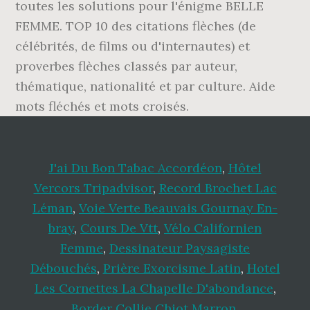
toutes les solutions pour l'énigme BELLE
FEMME. TOP 10 des citations flèches (de
célébrités, de films ou d'internautes) et
proverbes flèches classés par auteur,
thématique, nationalité et par culture. Aide
mots fléchés et mots croisés.
J'ai Du Bon Tabac Accordéon
,
Hôtel
Vercors Tripadvisor
,
Record Brochet Lac
Léman
,
Voie Verte Beauvais Gournay En-
bray
,
Cours De Vtt
,
Vélo Californien
Femme
,
Dessinateur Paysagiste
Débouchés
,
Prière Exorcisme Latin
,
Hotel
Les Cornettes La Chapelle D'abondance
,
Border Collie Chiot Marron
,