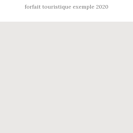
forfait touristique exemple 2020