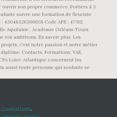
e Combattants
,
amping 5 étoiles
,