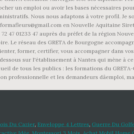
ois Du Cazier
,
Enveloppe 4 Lettres
,
Guerre Du Golf
ractive Idée
,
Montessori 3 Mois
,
Achat Mobil Home C