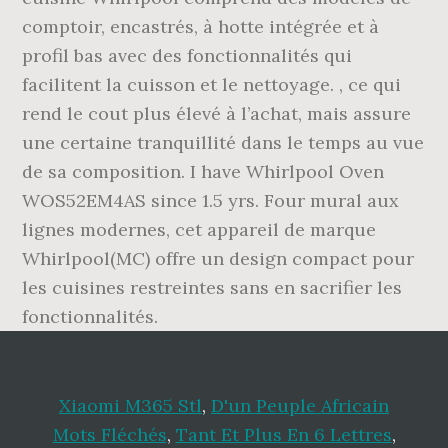
Xiaomi M365 Stl
,
D'un Peuple Africain
Mots Fléchés
,
Tant Et Plus En 6 Lettres
,