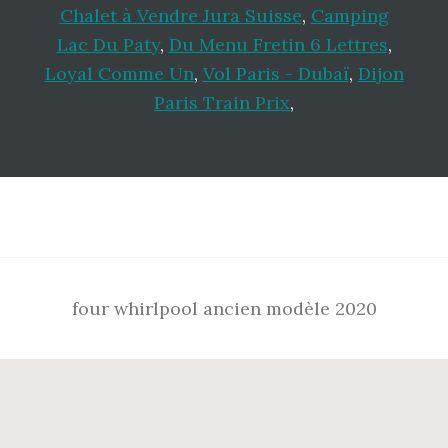
Chalet à Vendre Jura Suisse
,
Camping
Lac Du Paty
,
Du Menu Fretin 6 Lettres
,
Loyal Comme Un
,
Vol Paris - Dubaï
,
Dijon
Paris Train Prix
,
Footer
four whirlpool ancien modèle 2020