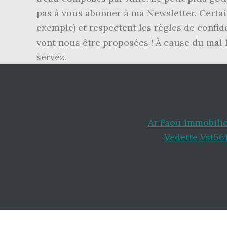
pas à vous abonner à ma Newsletter. Certai
exemple) et respectent les règles de confid
vont nous être proposées ! À cause du mal l
servez.
Ar Faou Immobili
Vedette Vst56
Footer