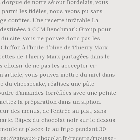
nt d’orgue de notre séjour Bordelais, vous
 parmi les fidèles, nous avons pu sans
ge confites. Une recette inrâtable La
ont destinées à CCM Benchmark Group pour
 du site, vous ne pouvez donc pas les
Chiffon à l’huile d’olive de Thierry Marx
ecettes de Thierry Marx partagées dans le
s choisir de ne pas les accecpter ci-
on article, vous pouvez mettre du miel dans
e du cheesecake, réalisez une pâte
oudre d’amandes torréfiées avec une pointe
 mettez la préparation dans un siphon.
eur des menus, de l’entrée au plat, sans
marie. Râpez du chocolat noir sur le dessus
e moule et placez-le au frigo pendant 30
ttps://gateaux-chocolat.fr/recette/mousse-