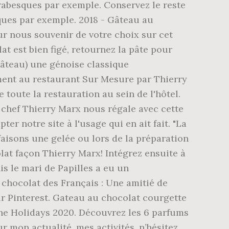
 arabesques par exemple. Conservez le reste
sques par exemple. 2018 - Gâteau au
ur nous souvenir de votre choix sur cet
t est bien figé, retournez la pâte pour
gâteau) une génoise classique
ement au restaurant Sur Mesure par Thierry
 toute la restauration au sein de l'hôtel.
e chef Thierry Marx nous régale avec cette
r notre site à l'usage qui en ait fait. "La
aisons une gelée ou lors de la préparation
lat façon Thierry Marx! Intégrez ensuite à
s le mari de Papilles a eu un
 chocolat des Français : Une amitié de
ur Pinterest. Gateau au chocolat courgette
 the Holidays 2020. Découvrez les 6 parfums
r mon actualité, mes activités, n’hésitez