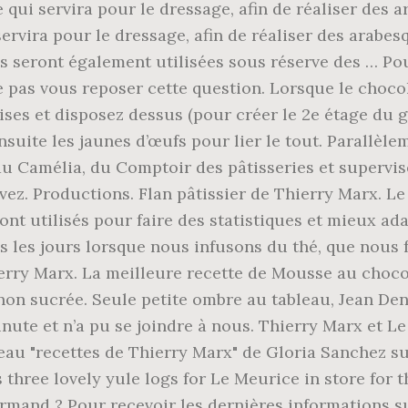
e qui servira pour le dressage, afin de réaliser des
servira pour le dressage, afin de réaliser des arabe
s seront également utilisées sous réserve des … Po
 pas vous reposer cette question. Lorsque le chocola
oises et disposez dessus (pour créer le 2e étage du 
suite les jaunes d’œufs pour lier le tout. Parallèl
du Camélia, du Comptoir des pâtisseries et supervise
vez. Productions. Flan pâtissier de Thierry Marx. L
 utilisés pour faire des statistiques et mieux adapte
 les jours lorsque nous infusons du thé, que nous f
ierry Marx. La meilleure recette de Mousse au choco
n sucrée. Seule petite ombre au tableau, Jean Deni
te et n’a pu se joindre à nous. Thierry Marx et Le
leau "recettes de Thierry Marx" de Gloria Sanchez s
 three lovely yule logs for Le Meurice in store for
rmand ? Pour recevoir les dernières informations su