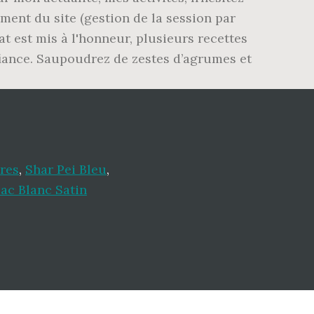
ment du site (gestion de la session par
t est mis à l'honneur, plusieurs recettes
nfiance. Saupoudrez de zestes d’agrumes et
res
,
Shar Pei Bleu
,
ac Blanc Satin