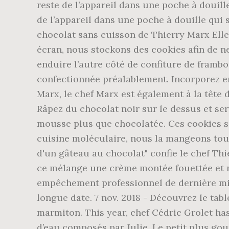
reste de l’appareil dans une poche à douill
de l’appareil dans une poche à douille qui 
chocolat sans cuisson de Thierry Marx Elle
écran, nous stockons des cookies afin de ne
enduire l’autre côté de confiture de framb
confectionnée préalablement. Incorporez en
Marx, le chef Marx est également à la tête 
Râpez du chocolat noir sur le dessus et ser
mousse plus que chocolatée. Ces cookies sont
cuisine moléculaire, nous la mangeons tous
d'un gâteau au chocolat" confie le chef Th
ce mélange une crème montée fouettée et no
empêchement professionnel de dernière minu
longue date. 7 nov. 2018 - Découvrez le tab
marmiton. This year, chef Cédric Grolet has
d’eau composés par Julie. Le petit plus gou