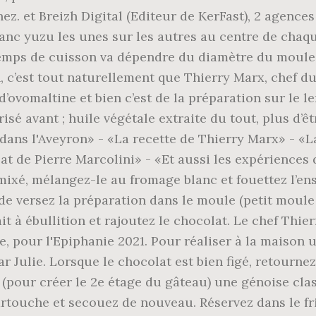
z. et Breizh Digital (Editeur de KerFast), 2 agence
anc yuzu les unes sur les autres au centre de chaqu
temps de cuisson va dépendre du diamètre du moule 
, c’est tout naturellement que Thierry Marx, chef du
 d’ovomaltine et bien c’est de la préparation sur l
isé avant ; huile végétale extraite du tout, plus d’ê
, dans l'Aveyron» - «La recette de Thierry Marx» - «
at de Pierre Marcolini» - «Et aussi les expériences
 mixé, mélangez-le au fromage blanc et fouettez l’e
de versez la préparation dans le moule (petit moule 
it à ébullition et rajoutez le chocolat. Le chef Thi
e, pour l'Epiphanie 2021. Pour réaliser à la maison u
Julie. Lorsque le chocolat est bien figé, retournez
 (pour créer le 2e étage du gâteau) une génoise cl
artouche et secouez de nouveau. Réservez dans le fr