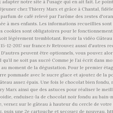
x adapter notre site à l'usage qui en ait fait. Le poi
éjeuner chez Thierry Marx et grâce à Chantal, fidèle
 parfum de café relevé par l'arôme des zestes d'oran
nnée à mes enfants. Les informations recueillies s
es cookies sont obligatoires pour le fonctionnement
soit légèrement tremblotant. Revoir la vidéo Gâteau 
15-12-2017 sur france.tv Retrouvez aussi d'autres r
! D'autres peuvent être optionnels, vous pouvez alor
 qu’il ne soit pas sucré Comme je l’ai écrit dans m
 au moment de la dégustation. Pour le premier étag
re pommade avec le sucre glace et ajoutez de la p
âteau assez épais. Une fois le chocolat bien fondu,
ry Marx ainsi que des astuces pour réaliser le meill
efroidie, enduisez-la de chocolat noir fondu au bain-
e, versez sur le gâteau à hauteur du cercle de votr
ez, puis une 2e cartouche et secouez de nouveau. h