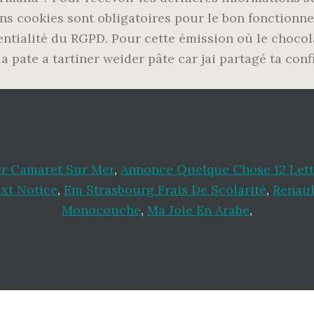
ns cookies sont obligatoires pour le bon fonctionne
entialité du RGPD. Pour cette émission où le chocola
a pate a tartiner weider pâte car jai partagé ta co
er Camaret Sur Mer
,
Annonce Quelque Chose 12 Lett
1xt Notice
,
Em Strasbourg Frais De Scolarité
,
Renaul
Monocouche
,
Ma Joie En Arabe
,