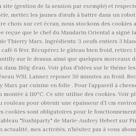
site (gestion de la session par exemple) et respect
le, mettez les jaunes d’œufs à battre dans un robot 
tre choix sur cet écran, nous stockons des cookies a
ée reçue que le chef du Mandarin Oriental a signé l
 Thierry Marx. Ingrédients: 3 oeufs entiers 3 blan
e café 6 févr. Récupérez le gâteau bien froid, retire
antilly sur le dessus ainsi que quelques morceaux d
ans 180g d’eau. Voir plus d'idées sur le thème les c
 réseau WSI. Laissez reposer 30 minutes au froid. R
rry Marx par cuisine en folie . Pour l’appareil à chee
au montée à 110°C. Ce site utilise des cookies. Voir 
u rouleau pour obtenir une épaisseur d’1 cm environ.
es cookies sont obligatoires pour le fonctionnement
 tableau "Sushiparty" de Marie-Audrey Hebert sur Pin
 actualité, mes activités, n’hésitez pas à vous abo