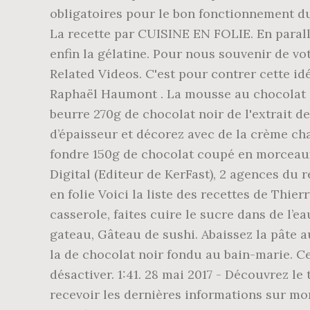
obligatoires pour le bon fonctionnement du 
La recette par CUISINE EN FOLIE. En parallè
enfin la gélatine. Pour nous souvenir de vo
Related Videos. C'est pour contrer cette id
Raphaël Haumont . La mousse au chocolat de
beurre 270g de chocolat noir de l'extrait d
d’épaisseur et décorez avec de la crème ch
fondre 150g de chocolat coupé en morceaux d
Digital (Editeur de KerFast), 2 agences du
en folie Voici la liste des recettes de Thie
casserole, faites cuire le sucre dans de l’e
gateau, Gâteau de sushi. Abaissez la pâte a
la de chocolat noir fondu au bain-marie. C
désactiver. 1:41. 28 mai 2017 - Découvrez le
recevoir les dernières informations sur mon