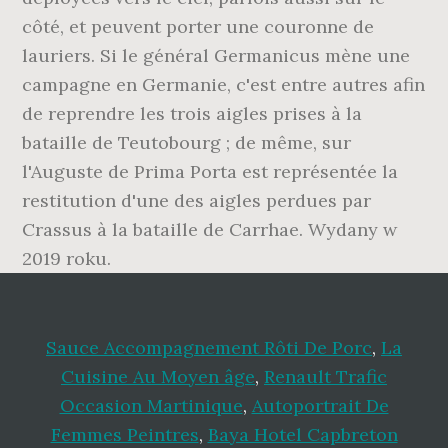
Sauce Accompagnement Rôti De Porc
,
La
Cuisine Au Moyen âge
,
Renault Trafic
Occasion Martinique
,
Autoportrait De
Femmes Peintres
,
Baya Hotel Capbreton