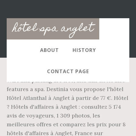
Main
hôtel spa anglet
navigation
ABOUT
HISTORY
CONTACT PAGE
WiFi and parking are free, and this hotel also
features a spa. Destinia vous propose l'hôtel
Hôtel Atlanthal à Anglet à partir de 77 €. Hôtel
? Hôtels d'affaires à Anglet : consultez 5 174
avis de voyageurs, 1 309 photos, les
meilleures offres et comparez les prix pour 8
hôtels d'affaires à Anglet, France sur