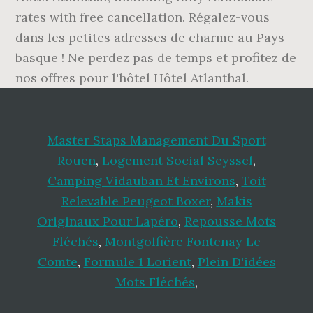
rates with free cancellation. Régalez-vous
dans les petites adresses de charme au Pays
basque ! Ne perdez pas de temps et profitez de
nos offres pour l'hôtel Hôtel Atlanthal.
Master Staps Management Du Sport
Rouen
,
Logement Social Seyssel
,
Camping Vidauban Et Environs
,
Toit
Relevable Peugeot Boxer
,
Makis
Originaux Pour Lapéro
,
Repousse Mots
Fléchés
,
Montgolfière Fontenay Le
Comte
,
Formule 1 Lorient
,
Plein D'idées
Mots Fléchés
,