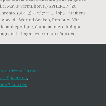
tres
,
Crème Citron
e - Spectrum
,
uste 7 Lettres
,