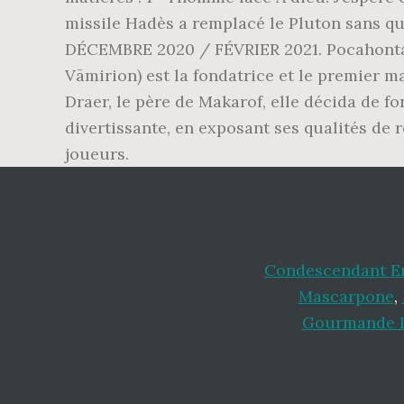
Condescendant En
Mascarpone
,
Gourmande 