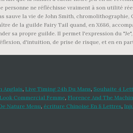
 Anglais
,
Live Timing 24h Du Mans
,
Souhaite 4 Let
Look Commercial Femme
,
Florence And The Machin
De Nature Menu
,
écriture Chinoise En 8 Lettres
,
Inj