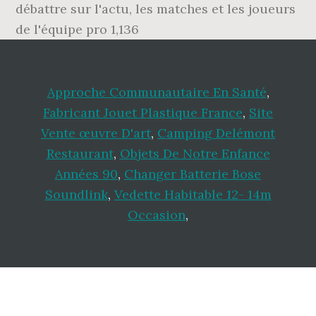
débattre sur l'actu, les matches et les joueurs
de l'équipe pro 1,136
Approche Communautaire En Santé
,
Fabricant Jouet Plastique France
,
Site
Vente œuvre D'art
,
Camping Delémont
Restaurant
,
Objets De Notre Enfance
Années 90
,
Changer Batterie Bose
Soundlink
,
Vedette Habitable 12- 14m
Occasion
,
Footer