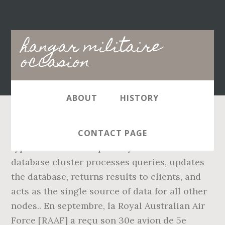
Main
hangar militaire
navigation
occasion
ABOUT
HISTORY
DigitalOcean Managed Databases offers three
CONTACT PAGE
types of nodes: The primary node of a
database cluster processes queries, updates
the database, returns results to clients, and
acts as the single source of data for all other
nodes.. En septembre, la Royal Australian Air
Force [RAAF] a reçu son 30e avion de 5e