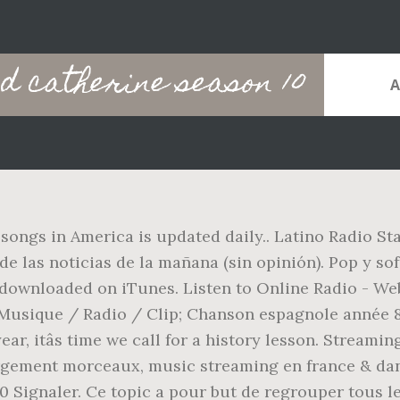
nd catherine season 10
songs in America is updated daily.. Latino Radio Sta
e las noticias de la mañana (sin opinión). Pop y sof
 downloaded on iTunes. Listen to Online Radio - We
 Musique / Radio / Clip; Chanson espagnole année 
ear, itâs time we call for a history lesson. Stream
hargement morceaux, music streaming en france & da
0 Signaler. Ce topic a pour but de regrouper tous 