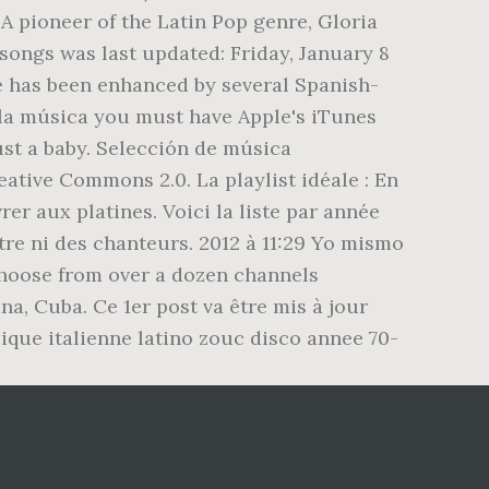
 A pioneer of the Latin Pop genre, Gloria
n songs was last updated: Friday, January 8
re has been enhanced by several Spanish-
 la música you must have Apple's iTunes
ust a baby. Selección de música
tive Commons 2.0. La playlist idéale : En
er aux platines. Voici la liste par année
tre ni des chanteurs. 2012 à 11:29 Yo mismo
Choose from over a dozen channels
na, Cuba. Ce 1er post va être mis à jour
sique italienne latino zouc disco annee 70-