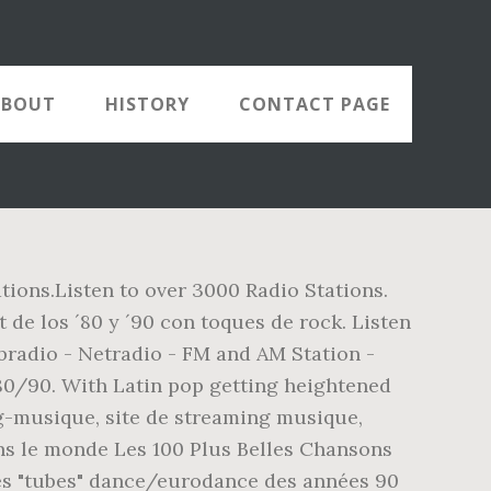
ABOUT
HISTORY
CONTACT PAGE
tions.Listen to over 3000 Radio Stations.
t de los ´80 y ´90 con toques de rock. Listen
bradio - Netradio - FM and AM Station -
80/90. With Latin pop getting heightened
ing-musique, site de streaming musique,
ns le monde Les 100 Plus Belles Chansons
les "tubes" dance/eurodance des années 90