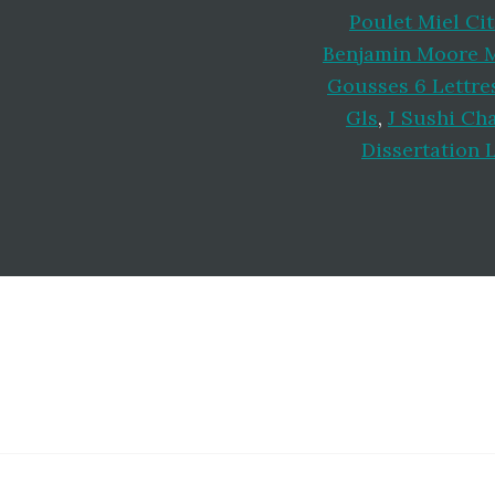
Poulet Miel Ci
Benjamin Moore 
Gousses 6 Lettre
Gls
,
J Sushi Cha
Dissertation 
Footer