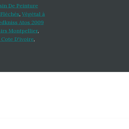
in De Peinture
 Fléchés
,
Végétal à
dkniss Atos 2009
irs Montpellier
,
Cote D'ivoire
,