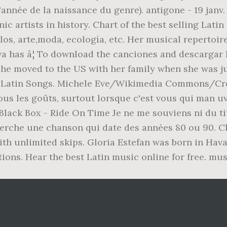
année de la naissance du genre). antigone - 19 janv.
nic artists in history. Chart of the best selling Lati
los, arte,moda, ecología, etc. Her musical repertoi
a has â¦ To download the canciones and descargar
she moved to the US with her family when she was j
0 Latin Songs. Michele Eve/Wikimedia Commons/Crea
ous les goûts, surtout lorsque c'est vous qui man uvr
Black Box - Ride On Time Je ne me souviens ni du ti
 cherche une chanson qui date des années 80 ou 90. 
with unlimited skips. Gloria Estefan was born in Hava
ions. Hear the best Latin music online for free. mu