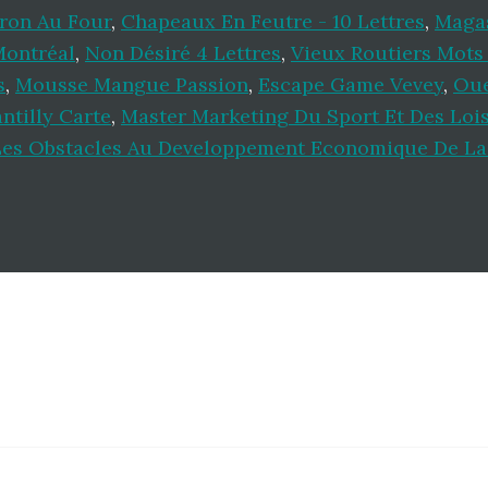
tron Au Four
,
Chapeaux En Feutre - 10 Lettres
,
Magas
Montréal
,
Non Désiré 4 Lettres
,
Vieux Routiers Mots
s
,
Mousse Mangue Passion
,
Escape Game Vevey
,
Oue
ntilly Carte
,
Master Marketing Du Sport Et Des Lois
Les Obstacles Au Developpement Economique De La 