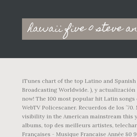
Main
hawaii five 0 steve a
navigation
iTunes chart of the top Latino and Spanish 
Broadcasting Worldwide. ), y actualización d
now! The 100 most popular hit Latin songs
WebTV Policescaner. Recuerdos de los ´70.
visibility in the American mainstream this y
albums, top des meilleurs artistes, telec
Françaises - Musique Francaise Année 80 9