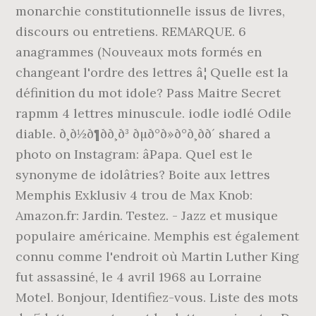
monarchie constitutionnelle issus de livres,
discours ou entretiens. REMARQUE. 6
anagrammes (Nouveaux mots formés en
changeant l'ordre des lettres â¦ Quelle est la
définition du mot idole? Pass Maitre Secret
rapmm 4 lettres minuscule. iodle iodlé Odile
diable. ð¸ð½ð¶ðð¸ð³ ðµð°ð»ð°ð¸ðð´ shared a
photo on Instagram: âPapa. Quel est le
synonyme de idolâtries? Boite aux lettres
Memphis Exklusiv 4 trou de Max Knob:
Amazon.fr: Jardin. Testez. - Jazz et musique
populaire américaine. Memphis est également
connu comme l'endroit où Martin Luther King
fut assassiné, le 4 avril 1968 au Lorraine
Motel. Bonjour, Identifiez-vous. Liste des mots