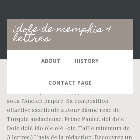
Main
idole de memphis 4
navigation
lettres
ABOUT
HISTORY
... À Paris, le 4 de la lune de Chalval, 1712. 2.
CONTACT PAGE
ancienne capitale de l'Égypte pharaonique,
sous l'Ancien Empire. Sa composition
olfactive sâarticule autour dâune rose de
Turquie audacieuse. Prime Panier. dol dole
Dole dolé ido ôle olé -ole. Taille minimum de
3 lettres.) L'avis de la rédaction. Découvrez un