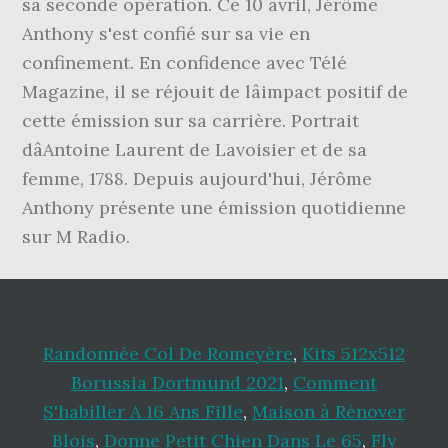
sa seconde opération. Ce 10 avril, Jérôme
Anthony s'est confié sur sa vie en
confinement. En confidence avec Télé
Magazine, il se réjouit de lâimpact positif de
cette émission sur sa carrière. Portrait
dâAntoine Laurent de Lavoisier et de sa
femme, 1788. Depuis aujourd'hui, Jérôme
Anthony présente une émission quotidienne
sur M Radio.
Randonnée Col De Romeyère
,
Kits 512x512
Borussia Dortmund 2021
,
Comment
S'habiller A 16 Ans Fille
,
Maison à Rénover
Blois
,
Donne Petit Chien Dans Le 65
,
Fly