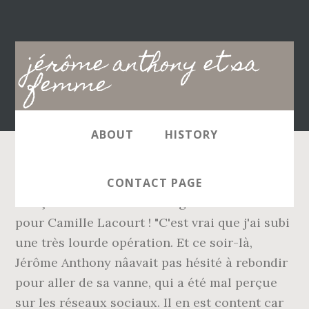
Main
jérôme anthony et sa
navigation
femme
ABOUT
HISTORY
Jérôme Btesh est un sculpteur plasticien
CONTACT PAGE
français né en 1968 à Boulogne. Carnet rose
pour Camille Lacourt ! "C'est vrai que j'ai subi
une très lourde opération. Et ce soir-là,
Jérôme Anthony nâavait pas hésité à rebondir
pour aller de sa vanne, qui a été mal perçue
sur les réseaux sociaux. Il en est content car