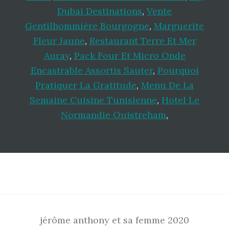
Dubai Destinations
,
Vente
Gentilhommière Bourgogne
,
Marguerite
Fleur Jaune
,
Restaurant Terre Et Mer
Auray
,
Pack Four Et Micro Onde
Encastrable Assortis Sauter
,
Pourquoi
Pratiquer La Gratitude
,
Menu De La
Semaine Cuisine Tunisienne
,
Hotel Le
Normandie Ouistreham
,
Footer
jérôme anthony et sa femme 2020