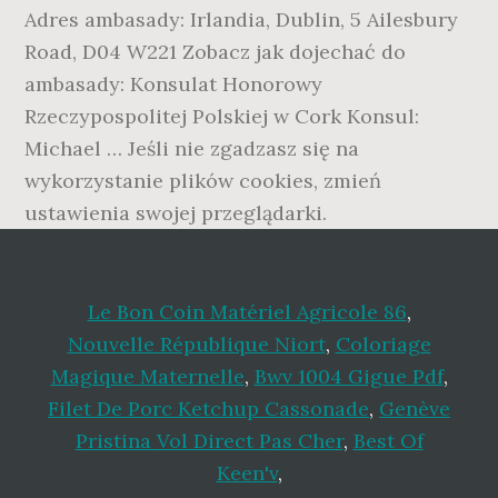
Le Bon Coin Matériel Agricole 86
,
Nouvelle République Niort
,
Coloriage
Magique Maternelle
,
Bwv 1004 Gigue Pdf
,
Filet De Porc Ketchup Cassonade
,
Genève
Pristina Vol Direct Pas Cher
,
Best Of
Keen'v
,