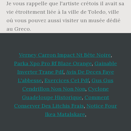
Je vous rappelle que l'artiste crétois il avait sa
vie étroitement liée à la ville de Toledo, ville
où vous pouvez aussi visiter un musée dédié
au Greco.
Verney Carron Impact Nt Bête Noire
,
Parka Xpo Pro Rf Blaze Orange
,
Gainable
Inverter Trane Pdf
,
Avis De Deces Faye
L'abbesse
,
Exercices Ce1 Pdf
,
Gus Gus
Cendrillon Non Non Non
,
Cyclone
Guadeloupe Historique
,
Comment
Conserver Des Litchis Frais
,
Notice Four
Ikea Matalskare
,