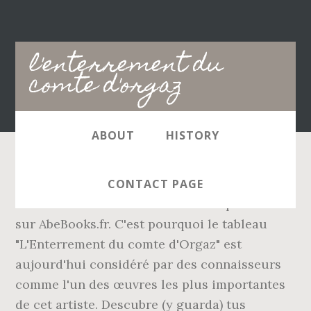
Main
l'enterrement du
navigation
comte d'orgaz
ABOUT
HISTORY
de PICASSO PABLO et d'autres livres, articles
CONTACT PAGE
d'art et de collection similaires disponibles
sur AbeBooks.fr. C'est pourquoi le tableau
"L'Enterrement du comte d'Orgaz" est
aujourd'hui considéré par des connaisseurs
comme l'un des œuvres les plus importantes
de cet artiste. Descubre (y guarda) tus