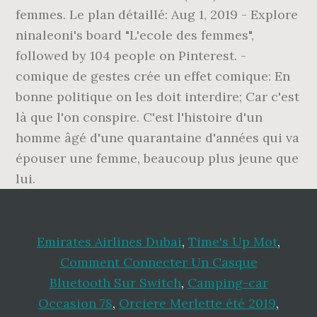
Emirates Airlines Dubai
,
Time's Up Mot
,
Comment Connecter Un Casque
Bluetooth Sur Switch
,
Camping-car
Occasion 78
,
Orciere Merlette été 2019
,