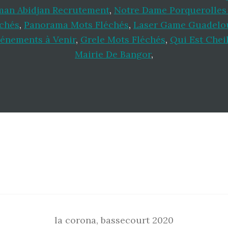
man Abidjan Recrutement
,
Notre Dame Porquerolles 
chés
,
Panorama Mots Fléchés
,
Laser Game Guadelo
énements à Venir
,
Grele Mots Fléchés
,
Qui Est Chei
Mairie De Bangor
,
la corona, bassecourt 2020