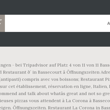
gen - bei Tripadvisor auf Platz 4 von 11 von 11 Bas
Restaurant ð´ in Bassecourt â Öffnungszeiten Adr
e (antipasti) compris avec vos boissons; Restaurant 
 sur cet établissement, réservation en ligne, Italien
recommend and talk about whatâs great and not so gr
icieuses pizzas vous attendent à La Corona à Basseco
igen. Öffnungszeiten. Restaurant La Corona in Basse