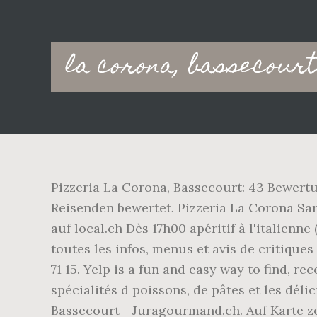
Main
la corona, bassecourt
navigation
Pizzeria La Corona, Bassecourt: 43 Bewertun
Reisenden bewertet. Pizzeria La Corona Sarl 
auf local.ch Dès 17h00 apéritif à l'italienn
toutes les infos, menus et avis de critiques
71 15. Yelp is a fun and easy way to find, 
spécialités d poissons, de pâtes et les dél
Bassecourt - Juragourmand.ch. Auf Karte ze