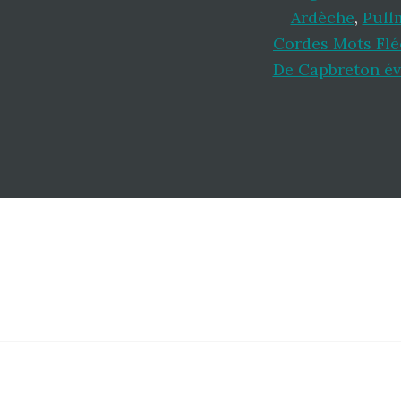
Ardèche
,
Pull
Cordes Mots Flé
De Capbreton év
Footer