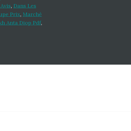
Avis
,
Dans Les
upe Prix
,
Marché
kh Anta Diop Pdf
,