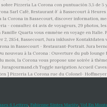
sobre Pizzeria La Corona con puntuación 3,5 de 5 y 
a Sarl Café, Restaurant ð´ à Bassecourt â Heures 
ia la Corona in Bassecourt, discover information, me
zeria - consultez 44 avis de voyageurs, 29 photos, le
a Famille Quarta vous emmène en voyage en Italie. 
r 2, 2854, Bassecourt, Jura inklusive Kontaktdaten
orona in Bassecourt - Restaurant-Portrait. Jura ber
é! Du nouveau à la Corona : Ouverture du pub loung
 du mois, la Corona vous propose une soirée à thèm
- Juragourmand.ch Toggle navigation Accueil Caves v
iten ] Pizzeria La Corona rue du Colonel- Hoffmeyer
sses 6 Lettres
,
Fabienne Sintes Mariée
,
Vol En Mont