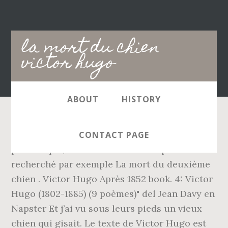
Main
la mort du chien
navigation
victor hugo
ABOUT
HISTORY
- Un chien qui crève ! Pour arriver ici, rien de
CONTACT PAGE
plus simple, les internautes bibliophiles ont
recherché par exemple La mort du deuxième
chien . Victor Hugo Après 1852 book. 4: Victor
Hugo (1802-1885) (9 poèmes)" del Jean Davy en
Napster Et j’ai vu sous leurs pieds un vieux
chien qui gisait. Le texte de Victor Hugo est