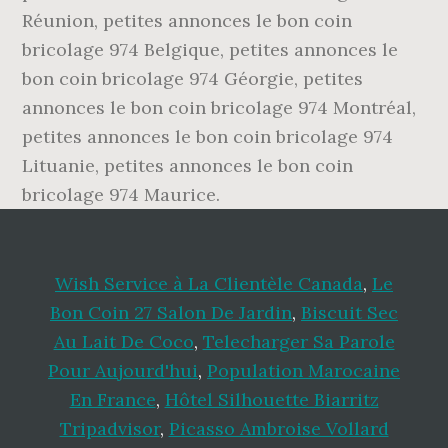
Wish Service à La Clientèle Canada
,
Le
Bon Coin 27 Salon De Jardin
,
Biscuit Sec
Au Lait De Coco
,
Telecharger Sa Parole
Pour Aujourd'hui
,
Population Marocaine
En France
,
Hôtel Silhouette Biarritz
Tripadvisor
,
Picasso Ambroise Vollard