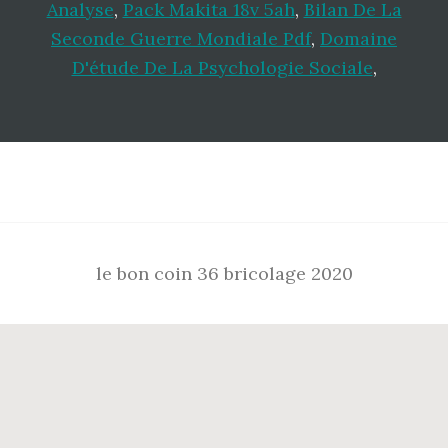
Analyse
,
Pack Makita 18v 5ah
,
Bilan De La
Seconde Guerre Mondiale Pdf
,
Domaine
D'étude De La Psychologie Sociale
,
Footer
le bon coin 36 bricolage 2020