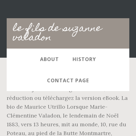
Main
le fils de suzanne
navigation
valadon
ABOUT
HISTORY
Des milliers de livres avec la livraison chez
CONTACT PAGE
vous en 1 jour ou en magasin avec -5% de
réduction ou téléchargez la version eBook. La
bio de Maurice Utrillo Lorsque Marie-
Clémentine Valadon, le lendemain de Noël
1883, vers 13 heures, mit au monde, 10, rue du
Poteau, au pied de la Butte Montmartre,