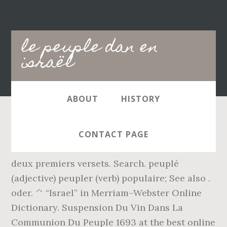
Main
le peuple dan en
navigation
israël
ABOUT
HISTORY
Le Seigneur intervient lui-même. 2.2 - La
CONTACT PAGE
Genèse : des allusions. Lis au Psaume 80 les
deux premiers versets. Search. peuplé
(adjective) peupler (verb) populaire; See also .
oder. ^ “Israel” in Merriam–Webster Online
Dictionary. Suspension Du Vin Dans La
Communion Du Peuple 1693 at the best online