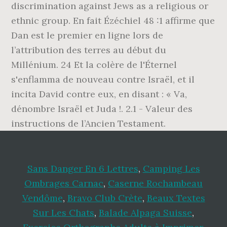
discrimination against Jews as a religious or
ethnic group. En fait Ézéchiel 48 :1 affirme que
Dan est le premier en ligne lors de
l’attribution des terres au début du
Millénium. 24 Et la colère de l'Éternel
s'enflamma de nouveau contre Israël, et il
incita David contre eux, en disant : « Va,
dénombre Israël et Juda !. 2.1 - Valeur des
instructions de l’Ancien Testament.
Sans Danger En 6 Lettres
,
Camping Les
Ombrages Carnac
,
Caserne Rochambeau
Vendôme
,
Bravo Club Crète
,
Beaux Textes
Sur Les Chats
,
Balade Alpaga Suisse
,