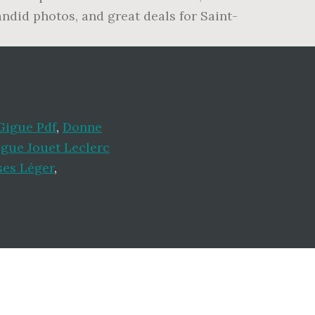
candid photos, and great deals for Saint-
Gigue Pdf
,
Donne
gue Jouet Leclerc
ses Léger
,