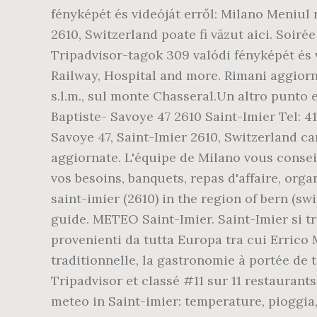
fényképét és videóját erről: Milano Meniul
2610, Switzerland poate fi văzut aici. Soiré
Tripadvisor-tagok 309 valódi fényképét és v
Railway, Hospital and more. Rimani aggiorna
s.l.m., sul monte Chasseral.Un altro punto e
Baptiste- Savoye 47 2610 Saint-Imier Tel: 
Savoye 47, Saint-Imier 2610, Switzerland ca
aggiornate. L'équipe de Milano vous conseil
vos besoins, banquets, repas d'affaire, orga
saint-imier (2610) in the region of bern (sw
guide. METEO Saint-Imier. Saint-Imier si t
provenienti da tutta Europa tra cui Errico 
traditionnelle, la gastronomie à portée de t
Tripadvisor et classé #11 sur 11 restaurant
meteo in Saint-imier: temperature, pioggia,