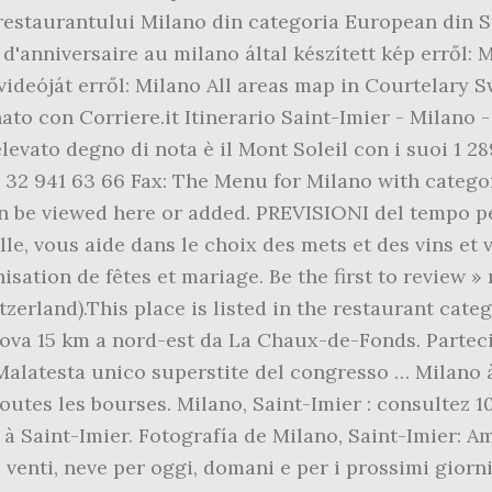
 restaurantului Milano din categoria European din S
e d'anniversaire au milano által készített kép erről:
ideóját erről: Milano All areas map in Courtelary S
to con Corriere.it Itinerario Saint-Imier - Milano - 
levato degno di nota è il Mont Soleil con i suoi 1 28
41 32 941 63 66 Fax: The Menu for Milano with catego
n be viewed here or added. PREVISIONI del tempo per
le, vous aide dans le choix des mets et des vins et
nisation de fêtes et mariage. Be the first to review 
itzerland).This place is listed in the restaurant cat
rova 15 km a nord-est da La Chaux-de-Fonds. Parteci
Malatesta unico superstite del congresso … Milano à S
outes les bourses. Milano, Saint-Imier : consultez 10
s à Saint-Imier. Fotografía de Milano, Saint-Imier: 
 venti, neve per oggi, domani e per i prossimi giorni