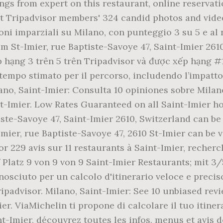
gs from expert on this restaurant, online reservatio
 Tripadvisor members' 324 candid photos and videos
oni imparziali su Milano, con punteggio 3 su 5 e al n.
 St-Imier, rue Baptiste-Savoye 47, Saint-Imier 2610
 hạng 3 trên 5 trên Tripadvisor và được xếp hạng #11
l tempo stimato per il percorso, includendo l’impatto 
lano, Saint-Imier: Consulta 10 opiniones sobre Milan
int-Imier. Low Rates Guaranteed on all Saint-Imier 
ste-Savoye 47, Saint-Imier 2610, Switzerland can b
mier, rue Baptiste-Savoye 47, 2610 St-Imier can be 
or 229 avis sur 11 restaurants à Saint-Imier, recherch
 Platz 9 von 9 von 9 Saint-Imier Restaurants; mit 3/
ciuto per un calcolo d'itinerario veloce e preciso 
advisor. Milano, Saint-Imier: See 10 unbiased revie
r. ViaMichelin ti propone di calcolare il tuo itiner
t-Imier, découvrez toutes les infos, menus et avis d