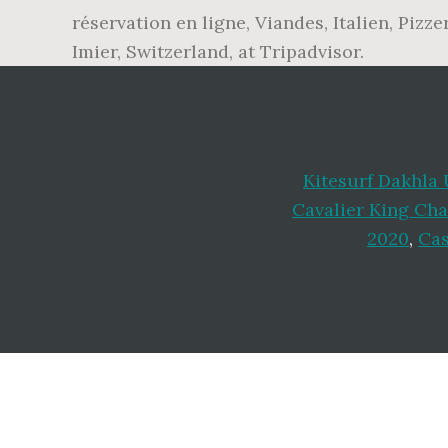
réservation en ligne, Viandes, Italien, Pizz
Imier, Switzerland, at Tripadvisor.
Kitesurf Dakhla
Cavalier King Cha
2020
,
Cas
Footer