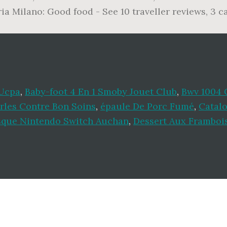
eria Milano: Good food - See 10 traveller reviews, 3 
 Ucpa
,
Baby-foot 4 En 1 Smoby Jouet Club
,
Bwv 1004 
rles Contre Bon Soins
,
épaule De Porc Fumé
,
Catalo
que Nintendo Switch Auchan
,
Dessert Aux Framboi