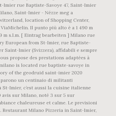
t-Imier rue Baptiste-Savoye 47, Saint-Imier
 Milano, Saint-Imier - Nézze meg a
witzerland, location of Shopping Center,
ViaMichelin. Il punto più alto è a 1 490 m
9 m s.l.m. [ Eintrag bearbeiten ] Milano rue
ry European from St-Imier, rue Baptiste-
 Saint-Imier (Svizzera), affidabili e sempre
 vous propose des prestations adaptées à
» milano is located rue baptiste-savoye in
egory of the geodruid saint-imier 2020
parono un centinaio di militanti
t-Imier, c’est aussi la cuisine italienne
 avis sur Milano, noté 3 sur 5 sur
Ambiance chaleureuse et calme. Le previsioni
. Restaurant Milano Pizzeria in Saint-Imier,