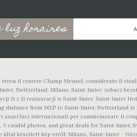
e luz horaires
 trova il cratere Champ Meusel, considerato il risul
Imier, Switzerland. Milano, Saint-Imier: zobacz bezst
cji 11 z 11 restauracji w Saint-Imier. Saint-Imier H
ing distance from MXP to Saint-Imier, Switzerland is 
ri anarchici internazionali per commemorare il cong
 3 candid photos, and great deals for Saint-Imier, S
által készített kép erről: Milano, Saint-Imier - Né