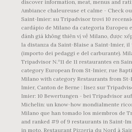
discover information, meat, menus and ratin
Ambiance chaleureuse et calme - Check out
Saint-Imier: su Tripadvisor trovi 10 recensi
cardápio de Milano da categoria Europeu em
đánh giá không thiên vị về Milano, được xếp
la distanza da Saint-Blaise a Saint-Imier, i
(importo dei pedaggi e del carburante). Mi
Tripadvisor N.°11 de 11 restaurantes en Sa
category European from St-Imier, rue Bapti
Milano with category Restaurants from St-I
Imier, Canton de Berne : lisez sur Tripadvis
Imier: 10 Bewertungen - bei Tripadvisor auf
Michelin: un know-how mondialmente riconos
Milano que han tomado los miembros de Trip
and ranked #9 of 9 restaurants in Saint-Imie
in moto. Restaurant Pizzeria du Nord à Sain