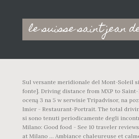
Main
le suisse saint jean d
navigation
Sul versante meridionale del Mont-Soleil si
fonte]. Driving distance from MXP to Saint-
oceną 3 na 5 w serwisie Tripadvisor, na pozy
Imier - Restaurant-Portrait. The total driv
si sono tenuti periodicamente degli incont
Milano: Good food - See 10 traveler reviews,
at Milano … Ambiance chaleureuse et calme 