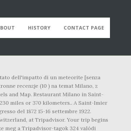
ABOUT
HISTORY
CONTACT PAGE
tato dell'impatto di un meteorite [senza
ronne recenzje (10 ) na temat Milano, z
otels and Map. Restaurant Milano in Saint-
230 miles or 370 kilometers.. A Saint-Imier
resso del 1872 15-16 settembre 1922.
witzerland, at Tripadvisor. Your trip begins
zze meg a Tripadvisor-tagok 324 valódi