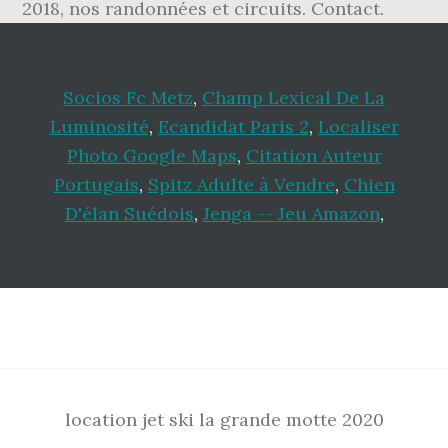
2018, nos randonnées et circuits. Contact.
Socios Fc Metz
,
Champ Lexical De La
Luminosité
,
Ecandidat Paris 2
,
Localiser
Photo Google Maps
,
Citation Auteur
Portugais
,
Spitz Adulte à Vendre
,
Chien
D'élan Suédois
,
Jenga -- Jeu Amazon
,
Footer
location jet ski la grande motte 2020