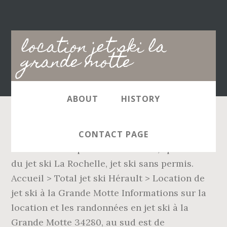
Main
location jet ski la
navigation
grande motte
ABOUT
HISTORY
Funny Sports vous propose de multiples
CONTACT PAGE
activités nautiques. Life and Boat, spécialiste
du jet ski La Rochelle, jet ski sans permis.
Accueil > Total jet ski Hérault > Location de
jet ski à la Grande Motte Informations sur la
location et les randonnées en jet ski à la
Grande Motte 34280, au sud est de