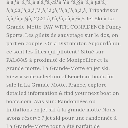
à¸à¸¹à¸ à¸²à¸à¸à¹à¸²à¸¢à¹à¸¥à¸°à¸§à¸´à¸à¸µà¹à¸­
à¸à¸£à¸´à¸à¸à¸²à¸à¸ªà¸¡à¸²à¸à¸´à¸à¸à¸­à¸ Tripadvisor
à¸à¸³à¸à¸§à¸ 2,521 à¸£à¸²à¸¢à¸à¸²à¸£ Jet Ski à La
Grande-Motte. PAY WITH CONFIDENCE Funny
Sports. Les gilets de sauvetage sur le dos, on
part en couple. On a Distributor. Aujourdâhui,
ce sont les filles qui pilotent ! Situé sur
PALAVAS à proximité de Montpellier et la
grande motte. La Grande-Motte en jet ski.
View a wide selection of Beneteau boats for
sale in La Grande Motte, France, explore
detailed information & find your next boat on
boats.com. Avis sur : Randonnées ou
initiations en jet ski à la grande motte Nous
avons réservé 7 jet ski pour une randonnée à
La Grande-Motte tout a été parfait de