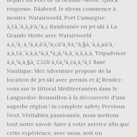
response. Dâabord, le stress commence à
monter. Watairworld, Port Camargue:
à¸£à¸¹à¸à¸à¹à¸²à¸¢ Randonnée en jet ski à La
Grande Motte avec Watairworld -
à¸à¸¹à¸ à¸²à¸à¸à¹à¸²à¸¢à¹à¸¥à¸°à¸§à¸´à¸à¸µà¹à¸­
à¸à¸£à¸´à¸à¸à¸²à¸à¸ªà¸¡à¸²à¸à¸´à¸à¸à¸­à¸ Tripadvisor
à¸à¸³à¸à¸§à¸ 2,528 à¸£à¸²à¸¢à¸à¸²à¸£ Base
Nautique: Mer Adventure propose de la
location de jet ski avec permis et â¦ Rendez-
vous sur le littoral Méditerranéen dans le
Languedoc-Roussillon à la découverte d'une
superbe région ! in complete safety Previous
Next. Véritables passionnés, nous mettons
tout notre savoir-faire à votre service afin que
cette expérience, avec nous, soit un