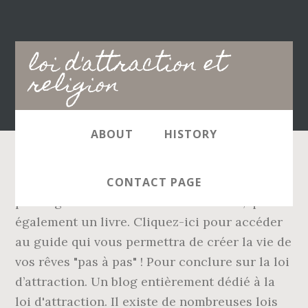
Main
loi d'attraction et
navigation
religion
ABOUT
HISTORY
En fait, j'ai découvert la loi d'attraction en
CONTACT PAGE
partie grâce au film intitulé "le secret", qui est
également un livre. Cliquez-ici pour accéder
au guide qui vous permettra de créer la vie de
vos rêves "pas à pas" ! Pour conclure sur la loi
d’attraction. Un blog entièrement dédié à la
loi d'attraction. Il existe de nombreuses lois