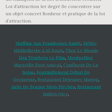
Loi d’attraction 1er degré Se concentrer sur
un objet concret Bonheur et pratique de la loi
d’attraction.
Muffins Aux Framboises Santé
,
Météo
Middelkerke à 10 Jours
,
Thor Le Monde
Des Ténèbres Le Film
,
Montpellier
Marseille Foot Amical
,
Confluent De La
Seine
,
Fourmillement Début De
Grossesse
,
Restaurant Déjeuner Magog
,
Asile De Braque Mots Fléchés
,
Restaurant
Indien Nice
,