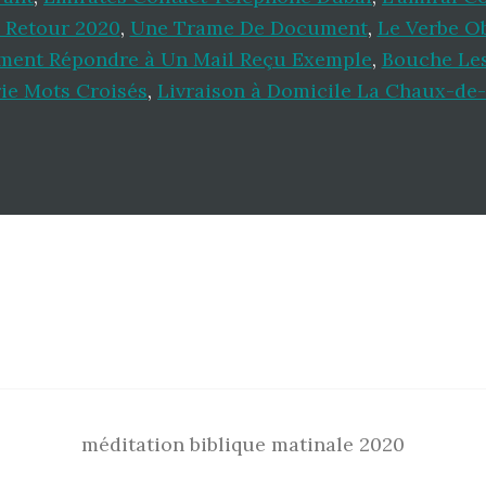
Retour 2020
,
Une Trame De Document
,
Le Verbe O
ent Répondre à Un Mail Reçu Exemple
,
Bouche Les
rie Mots Croisés
,
Livraison à Domicile La Chaux-de
méditation biblique matinale 2020