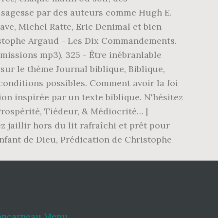
Concarneau Menu
,