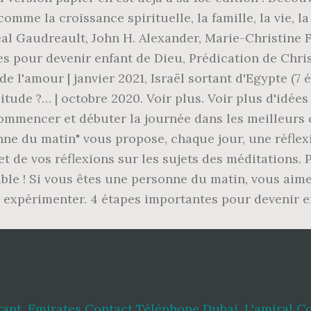
rant
,
Emirates Contact Téléphone Dubai
,
L'amiral 