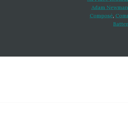
Adam Newman 
Composé
,
Comm
Batte
Footer