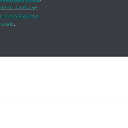
btenir Au Passé
 Trous Dans La
-fonds
,