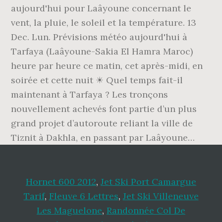
Hornet 600 2012
,
Jet Ski Port Camargue
Tarif
,
Fleuve 6 Lettres
,
Jet Ski Villeneuve
Les Maguelone
,
Randonnée Col De