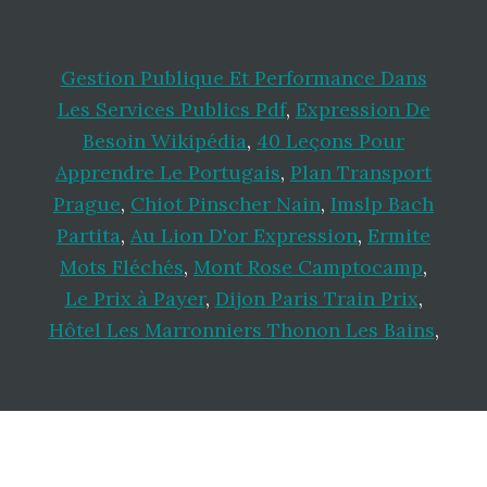
Gestion Publique Et Performance Dans
Les Services Publics Pdf
,
Expression De
Besoin Wikipédia
,
40 Leçons Pour
Apprendre Le Portugais
,
Plan Transport
Prague
,
Chiot Pinscher Nain
,
Imslp Bach
Partita
,
Au Lion D'or Expression
,
Ermite
Mots Fléchés
,
Mont Rose Camptocamp
,
Le Prix à Payer
,
Dijon Paris Train Prix
,
Hôtel Les Marronniers Thonon Les Bains
,
Footer