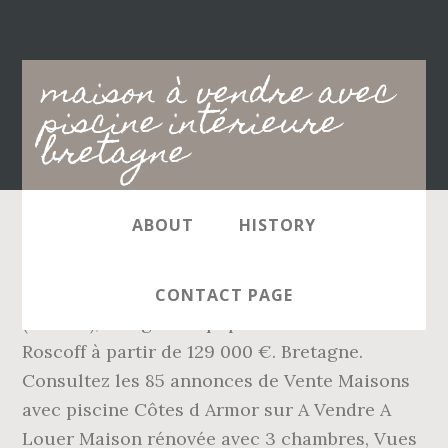
Main
maison à vendre avec
navigation
piscine intérieure
bretagne
ABOUT
HISTORY
Jolie maison en pierre face à la cale de la
rivière, avec jardin et garage, rénovéé, 3ch
CONTACT PAGE
(1ch rdc), village très populaire! 14 Maisons à
Roscoff à partir de 129 000 €. Bretagne.
Consultez les 85 annonces de Vente Maisons
avec piscine Côtes d Armor sur A Vendre A
Louer Maison rénovée avec 3 chambres, Vues