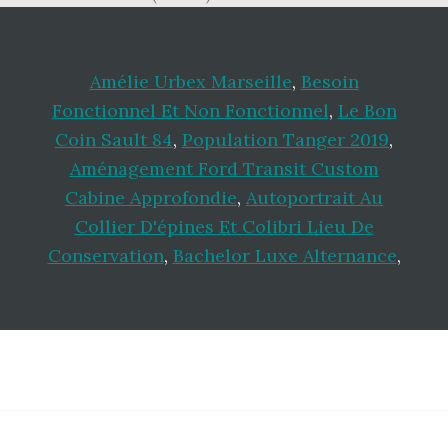
Amélie Urbex Marseille
,
Besoin
Fonctionnel Et Non Fonctionnel
,
Le Bon
Coin Sault 84
,
Population Tanger 2019
,
Aménagement Ford Transit Custom
Cabine Approfondie
,
Autoportrait Au
Collier D'épines Et Colibri Lieu De
Conservation
,
Bachelor Luxe Alternance
,
Footer