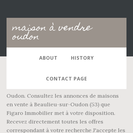
Main
maison à vendre
navigation
oudon
ABOUT
HISTORY
Garanties et assurances obligatoires incluses.
CONTACT PAGE
Consultez 183 annonces de biens à vendre à
Oudon. Consultez les annonces de maisons
en vente à Beaulieu-sur-Oudon (53) que
Figaro Immobilier met à votre disposition.
Recevez directement toutes les offres
correspondant à votre recherche J'accepte les