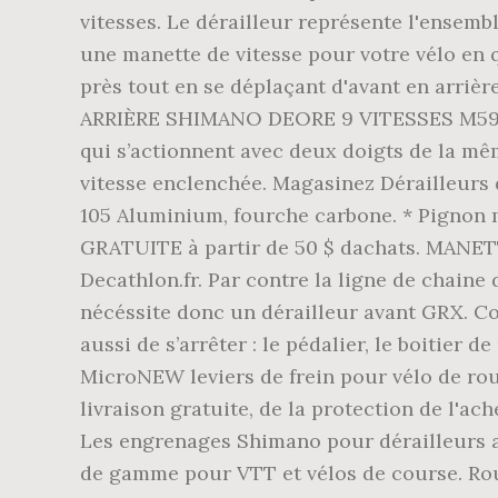
vitesses. Le dérailleur représente l'ensemb
une manette de vitesse pour votre vélo en 
près tout en se déplaçant d'avant en arriè
ARRIÈRE SHIMANO DEORE 9 VITESSES M590 3.0
qui s’actionnent avec deux doigts de la mê
vitesse enclenchée. Magasinez Dérailleurs 
105 Aluminium, fourche carbone. * Pignon m
GRATUITE à partir de 50 $ dachats. MAN
Decathlon.fr. Par contre la ligne de chain
nécéssite donc un dérailleur avant GRX. Co
aussi de s’arrêter : le pédalier, le boitier de
MicroNEW leviers de frein pour vélo de rout
livraison gratuite, de la protection de l'a
Les engrenages Shimano pour dérailleurs ar
de gamme pour VTT et vélos de course. Roue