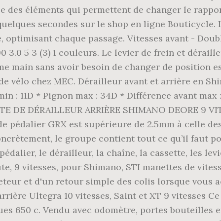
le des éléments qui permettent de changer le rappor
quelques secondes sur le shop en ligne Bouticycle. 
re, optimisant chaque passage. Vitesses avant - Do
 5 3 (3) 1 couleurs. Le levier de frein et déraill
me main sans avoir besoin de changer de position e
de vélo chez MEC. Dérailleur avant et arrière en S
in : 11D * Pignon max : 34D * Différence avant max 
ETTE DE DÉRAILLEUR ARRIÈRE SHIMANO DEORE 9 VIT
e de pédalier GRX est supérieure de 2.5mm à celle d
ncrètement, le groupe contient tout ce qu’il faut p
 pédalier, le dérailleur, la chaîne, la cassette, les lev
e, 9 vitesses, pour Shimano, STI manettes de vitesse
cheteur et d'un retour simple des colis lorsque vous 
rière Ultegra 10 vitesses, Saint et XT 9 vitesses C
s 650 c. Vendu avec odomètre, portes bouteilles et