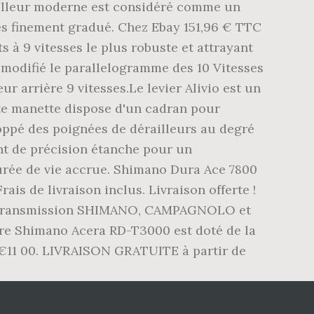
railleur moderne est considéré comme un
ès finement gradué. Chez Ebay 151,96 € TTC
 à 9 vitesses le plus robuste et attrayant
 modifié le parallelogramme des 10 Vitesses
r arrière 9 vitesses.Le levier Alivio est un
tte manette dispose d'un cadran pour
oppé des poignées de dérailleurs au degré
nt de précision étanche pour un
urée de vie accrue. Shimano Dura Ace 7800
s de livraison inclus. Livraison offerte !
s de transmission SHIMANO, CAMPAGNOLO et
ère Shimano Acera RD-T3000 est doté de la
. €11 00. LIVRAISON GRATUITE à partir de