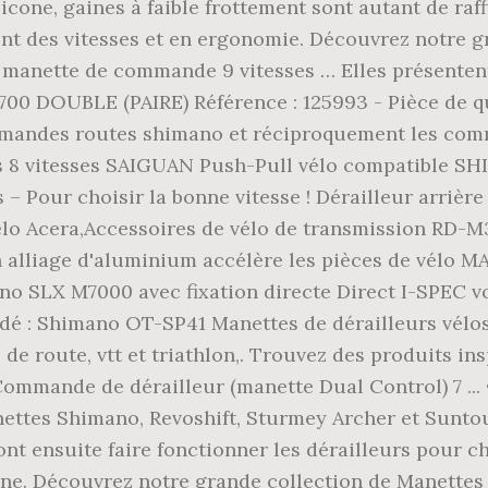
icone, gaines à faible frottement sont autant de ra
nt des vitesses et en ergonomie. Découvrez notre 
 manette de commande 9 vitesses … Elles présente
700 DOUBLE (PAIRE) Référence : 125993 - Pièce de qu
mmandes routes shimano et réciproquement les com
ttes 8 vitesses SAIGUAN Push-Pull vélo compatib
Pour choisir la bonne vitesse ! Dérailleur arrière 
élo Acera,Accessoires de vélo de transmission RD-M3
 en alliage d'aluminium accélère les pièces de 
no SLX M7000 avec fixation directe Direct I-SPEC v
andé : Shimano OT-SP41 Manettes de dérailleurs vélo
e route, vtt et triathlon,. Trouvez des produits ins
mmande de dérailleur (manette Dual Control) 7 ... • 
ttes Shimano, Revoshift, Sturmey Archer et Suntour
ont ensuite faire fonctionner les dérailleurs pour c
e. Découvrez notre grande collection de Manettes de