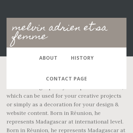
Main
melvin adrien et sa
navigation
femme
ABOUT
HISTORY
This Chris Bosh Et Sa Femme Adrienne -
CONTACT PAGE
Toddler is high quality PNG picture material,
which can be used for your creative projects
or simply as a decoration for your design &
website content. Born in Réunion, he
represents Madagascar at international level.
Born in Réunion, he represents Madagascar at