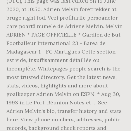
(UTC), This page was last edited on 19 June
2020, at 10:50. Adrien Melvin foretrækker at
bruge right fod. Vezi profilurile persoanelor
care poartă numele de Adriene Melvin. Melvin
ADRIEN * PAGE OFFICIELLE * Gardien de But -
Footballeur International 23 - Barea de
Madagascar 1 - FC Martigues Cette section
est vide, insuffisamment détaillée ou
incomplète. Whitepages people search is the
most trusted directory. Get the latest news,
stats, videos, highlights and more about
goalkeeper Adrien Melvin on ESPN. * Aug 30,
1993 in Le Port, Réunion Notes et … See
Adrien Melvin's bio, transfer history and stats
here. View phone numbers, addresses, public
records, background check reports and