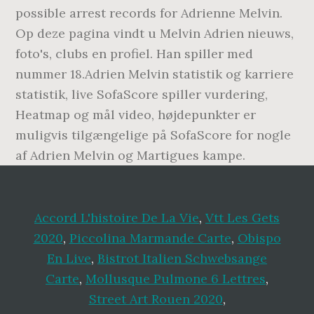
possible arrest records for Adrienne Melvin.
Op deze pagina vindt u Melvin Adrien nieuws,
foto's, clubs en profiel. Han spiller med
nummer 18.Adrien Melvin statistik og karriere
statistik, live SofaScore spiller vurdering,
Heatmap og mål video, højdepunkter er
muligvis tilgængelige på SofaScore for nogle
af Adrien Melvin og Martigues kampe.
Accord L'histoire De La Vie
,
Vtt Les Gets
2020
,
Piccolina Marmande Carte
,
Obispo
En Live
,
Bistrot Italien Schwebsange
Carte
,
Mollusque Pulmone 6 Lettres
,
Street Art Rouen 2020
,