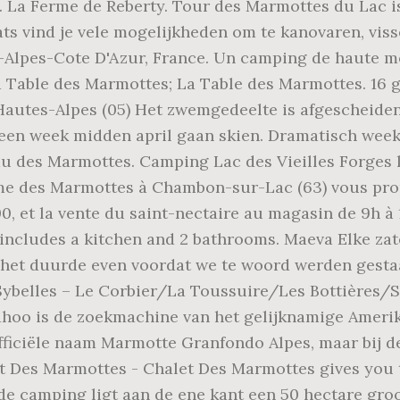
. La Ferme de Reberty. Tour des Marmottes du Lac is
ts vind je vele mogelijkheden om te kanovaren, vis
-Alpes-Cote D'Azur, France. Un camping de haute m
 Table des Marmottes; La Table des Marmottes. 16 g
Hautes-Alpes (05) Het zwemgedeelte is afgescheiden 
een week midden april gaan skien. Dramatisch weekj
 des Marmottes. Camping Lac des Vieilles Forges li
rme des Marmottes à Chambon-sur-Lac (63) vous propo
00, et la vente du saint-nectaire au magasin de 9h à 1
t includes a kitchen and 2 bathrooms. Maeva Elke z
 het duurde even voordat we te woord werden gestaa
 Sybelles – Le Corbier/La Toussuire/Les Bottières/
Yahoo is de zoekmachine van het gelijknamige Ameri
ficiële naam Marmotte Granfondo Alpes, maar bij d
et Des Marmottes - Chalet Des Marmottes gives you 
e camping ligt aan de ene kant een 50 hectare groo