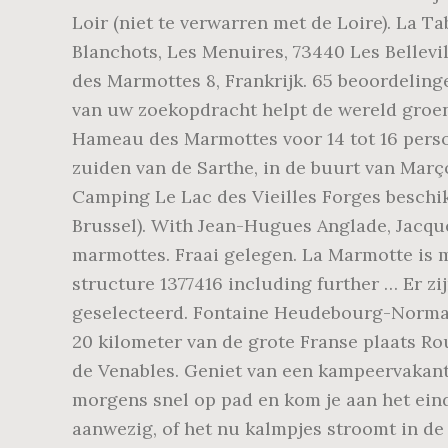
Loir (niet te verwarren met de Loire). La T
Blanchots, Les Menuires, 73440 Les Bellevi
des Marmottes 8, Frankrijk. 65 beoordelin
van uw zoekopdracht helpt de wereld groen
Hameau des Marmottes voor 14 tot 16 person
zuiden van de Sarthe, in de buurt van Març
Camping Le Lac des Vieilles Forges beschik
Brussel). With Jean-Hugues Anglade, Jacquel
marmottes. Fraai gelegen. La Marmotte is m
structure 1377416 including further … Er zi
geselecteerd. Fontaine Heudebourg-Normand
20 kilometer van de grote Franse plaats Ro
de Venables. Geniet van een kampeervakant
morgens snel op pad en kom je aan het eind
aanwezig, of het nu kalmpjes stroomt in de