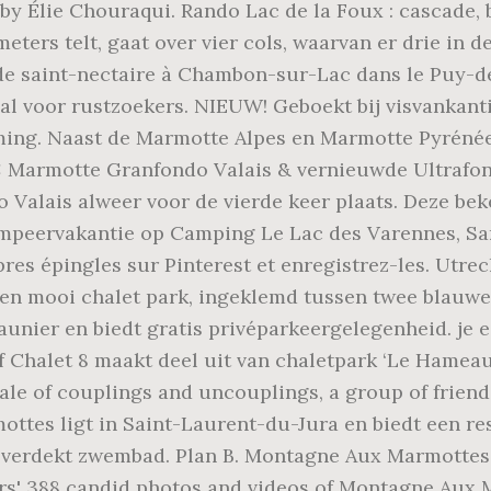
d by Élie Chouraqui. Rando Lac de la Foux : cascade
meters telt, gaat over vier cols, waarvan er drie in
 saint-nectaire à Chambon-sur-Lac dans le Puy-de-
al voor rustzoekers. NIEUW! Geboekt bij visvankant
ing. Naast de Marmotte Alpes en Marmotte Pyrénées
1: Marmotte Granfondo Valais & vernieuwde Ultrafond
 Valais alweer voor de vierde keer plaats. Deze be
kampeervakantie op Camping Le Lac des Varennes, Sa
pres épingles sur Pinterest et enregistrez-les. Utr
 mooi chalet park, ingeklemd tussen twee blauwe p
nier en biedt gratis privéparkeergelegenheid. je e
f Chalet 8 maakt deel uit van chaletpark ‘Le Hamea
 tale of couplings and uncouplings, a group of frien
ttes ligt in Saint-Laurent-du-Jura en biedt een res
verdekt zwembad. Plan B. Montagne Aux Marmottes,
s' 388 candid photos and videos of Montagne Aux M