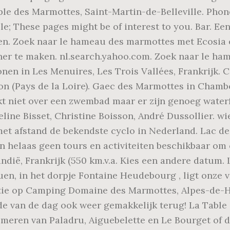
able des Marmottes, Saint-Martin-de-Belleville. Phon
lle; These pages might be of interest to you. Bar. 
gen. Zoek naar le hameau des marmottes met Ecosia 
er te maken. nl.search.yahoo.com. Zoek naar le ham
en in Les Menuires, Les Trois Vallées, Frankrijk. 
on (Pays de la Loire). Gaec des Marmottes in Chambo
t niet over een zwembad maar er zijn genoeg waterfa
ine Bisset, Christine Boisson, André Dussollier. wie
et afstand de bekendste cyclo in Nederland. Lac de R
jn helaas geen tours en activiteiten beschikbaar om 
ië, Frankrijk (550 km.v.a. Kies een andere datum.
uen, in het dorpje Fontaine Heudebourg , ligt onze
ie op Camping Domaine des Marmottes, Alpes-de-Ha
e van de dag ook weer gemakkelijk terug! La Table 
 meren van Paladru, Aiguebelette en Le Bourget of d