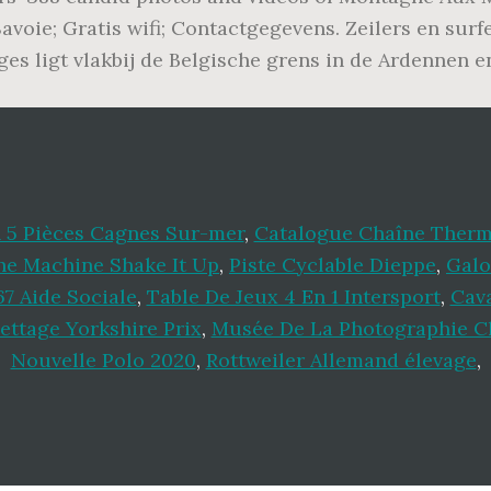
Savoie; Gratis wifi; Contactgegevens. Zeilers en sur
ges ligt vlakbij de Belgische grens in de Ardennen 
 5 Pièces Cagnes Sur-mer
,
Catalogue Chaîne Therma
he Machine Shake It Up
,
Piste Cyclable Dieppe
,
Galo
7 Aide Sociale
,
Table De Jeux 4 En 1 Intersport
,
Cava
lettage Yorkshire Prix
,
Musée De La Photographie Ch
Nouvelle Polo 2020
,
Rottweiler Allemand élevage
,