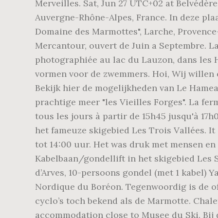
Merveilles. Sat, Jun 27 UTC+02 at Belvédère
Auvergne-Rhône-Alpes, France. In deze plaa
Domaine des Marmottes", Larche, Provence
Mercantour, ouvert de Juin a Septembre. La
photographiée au lac du Lauzon, dans les 
vormen voor de zwemmers. Hoi, Wij willen 
Bekijk hier de mogelijkheden van Le Hameau
prachtige meer "les Vieilles Forges". La fe
tous les jours à partir de 15h45 jusqu'à 17h
het fameuze skigebied Les Trois Vallées. I
tot 14:00 uur. Het was druk met mensen en
Kabelbaan/gondellift in het skigebied Les
d’Arves, 10-persoons gondel (met 1 kabel) 
Nordique du Boréon. Tegenwoordig is de of
cyclo’s toch bekend als de Marmotte. Chal
accommodation close to Musee du Ski. Bij d