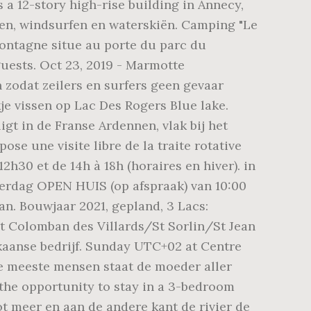
 a 12-story high-rise building in Annecy,
sen, windsurfen en waterskiën. Camping "Le
ontagne situe au porte du parc du
uests. Oct 23, 2019 - Marmotte
zodat zeilers en surfers geen gevaar
e vissen op Lac Des Rogers Blue lake.
gt in de Franse Ardennen, vlak bij het
se une visite libre de la traite rotative
2h30 et de 14h à 18h (horaires en hiver). in
aterdag OPEN HUIS (op afspraak) van 10:00
n. Bouwjaar 2021, gepland, 3 Lacs:
St Colomban des Villards/St Sorlin/St Jean
kaanse bedrijf. Sunday UTC+02 at Centre
e meeste mensen staat de moeder aller
the opportunity to stay in a 3-bedroom
t meer en aan de andere kant de rivier de