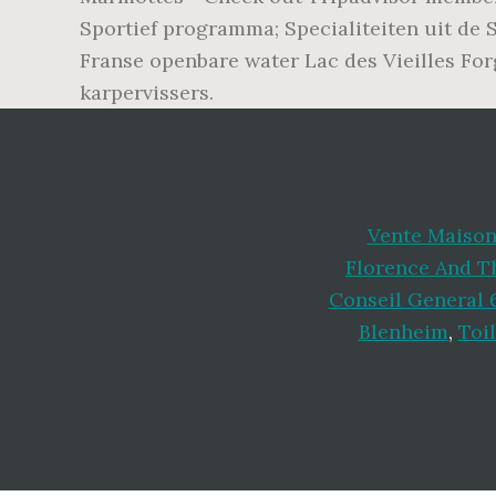
Sportief programma; Specialiteiten uit de 
Franse openbare water Lac des Vieilles For
karpervissers.
Vente Maison
Florence And T
Conseil General 6
Blenheim
,
Toi