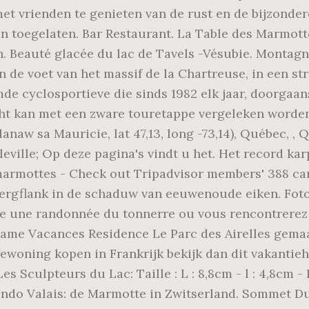
 met vrienden te genieten van de rust en de bijzond
toegelaten. Bar Restaurant. La Table des Marmottes.
sen. Beauté glacée du lac de Tavels -Vésubie. Mon
aan de voet van het massif de la Chartreuse, in een s
e cyclosportieve die sinds 1982 elk jaar, doorgaans
cht kan met een zware touretappe vergeleken worden
naw sa Mauricie, lat 47,13, long -73,14), Québec, , Q
eville; Op deze pagina's vindt u het. Het record ka
marmottes - Check out Tripadvisor members' 388 ca
ergflank in de schaduw van eeuwenoude eiken. Fo
ite une randonnée du tonnerre ou vous rencontrerez
dame Vacances Residence Le Parc des Airelles gemaa
iewoning kopen in Frankrijk bekijk dan dit vakantie
 Sculpteurs du Lac: Taille : L : 8,8cm - l : 4,8cm - H
ndo Valais: de Marmotte in Zwitserland. Sommet D