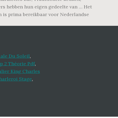
fers hebben hun eigen gedeelte van … Het
en is prima bereikbaar voor Nederlandse
le Du Soleil
,
p 2 Théorie Pdf
,
lier King Charles
arleroi Stage
,