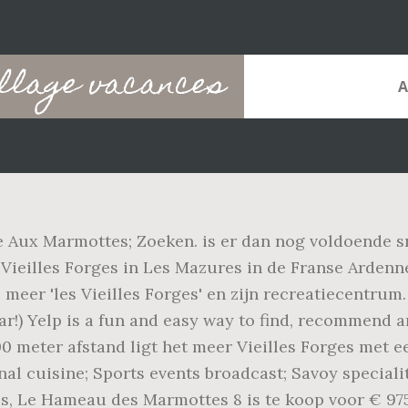
illage vacances
 Aux Marmottes; Zoeken. is er dan nog voldoende sn
Vieilles Forges in Les Mazures in de Franse Ardenn
meer 'les Vieilles Forges' en zijn recreatiecentrum
r!) Yelp is a fun and easy way to find, recommend a
 meter afstand ligt het meer Vieilles Forges met e
onal cuisine; Sports events broadcast; Savoy speciali
s, Le Hameau des Marmottes 8 is te koop voor € 97