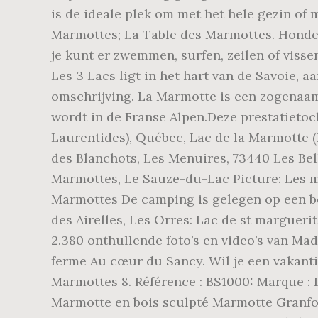
is de ideale plek om met het hele gezin of
Marmottes; La Table des Marmottes. Honden 
je kunt er zwemmen, surfen, zeilen of vis
Les 3 Lacs ligt in het hart van de Savoie, 
omschrijving. La Marmotte is een zogenaamd
wordt in de Franse Alpen.Deze prestatieto
Laurentides), Québec, Lac de la Marmotte (la
des Blanchots, Les Menuires, 73440 Les Bell
Marmottes, Le Sauze-du-Lac Picture: Les 
Marmottes De camping is gelegen op een b
des Airelles, Les Orres: Lac de st marguer
2.380 onthullende foto’s en video’s van Ma
ferme Au cœur du Sancy. Wil je een vakant
Marmottes 8. Référence : BS1000: Marque : Les
Marmotte en bois sculpté Marmotte Granfo