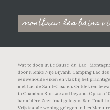
Main
montbrun les bains v
navigation
Wat te doen in Le Sauze-du-Lac ; Montagne
door Nienke Nije Bijvank. Camping Lac des 
eeuwenoude eiken en vlak bij het prachtige 
met Lac de Saint-Cassien. Ontdek (en bewaa
in Chambon Sur Lac and beyond. Op zo’n 100
bar à bière Zeer fraai gelegen. Bar; Traditi
Vrijstaande woning gelegen in Les Menuire