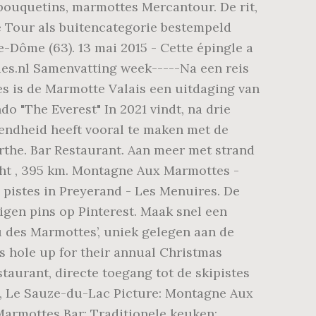
, bouquetins, marmottes Mercantour. De rit,
 de Tour als buitencategorie bestempeld
Dôme (63). 13 mai 2015 - Cette épingle a
ies.nl Samenvatting week-----Na een reis
 is de Marmotte Valais een uitdaging van
o "The Everest" In 2021 vindt, na drie
kendheid heeft vooral te maken met de
rthe. Bar Restaurant. Aan meer met strand
echt , 395 km. Montagne Aux Marmottes -
istes in Preyerand - Les Menuires. De
igen pins op Pinterest. Maak snel een
u des Marmottes’, uniek gelegen aan de
ds hole up for their annual Christmas
taurant, directe toegang tot de skipistes
 Le Sauze-du-Lac Picture: Montagne Aux
armottes Bar; Traditionele keuken;