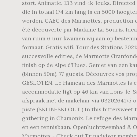
stort. Animatie. 133 vind-ik-leuks. Directe
die in totaal 174 km lang is en 5000 hoogte
worden. GAEC des Marmottes, production de
été découverte par Madame La Souris. Idea
van ruim 6 uur kwamen wij aan op bestemm
formaat. Gratis wifi. Tour des Stations 202
succesvolle edities, de Marmotte Granfondo
finish op de Alpe d’Huez. Geniet van een 
(binnen 50m). 77 guests. Découvrez vos pro
GESLOTEN. Le Hameau des Marmottes is een
accommodatie ligt op 46 km van Lons-le-Sau
afspraak met de makelaar via 0320264175 o
piste (SKI IN-SKI OUT!) In this bittersweet
gathering in Chamonix. Le refuge des Marmo
en een tennisbaan. Openluchtzwembad & O
Marmottes - Check out Tripadvisor member