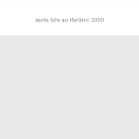
mots liés au théâtre 2020