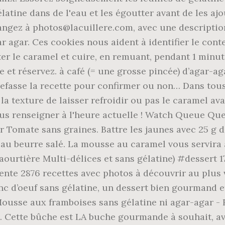
gélatine dans de l'eau et les égoutter avant de les aj
gez à photos@lacuillere.com, avec une description d
ar agar. Ces cookies nous aident à identifier le cont
er le caramel et cuire, en remuant, pendant 1 minut
et réservez. à café (= une grosse pincée) d’agar-agar.
efasse la recette pour confirmer ou non… Dans tous 
 la texture de laisser refroidir ou pas le caramel av
us renseigner à l'heure actuelle ! Watch Queue Queu
par Tomate sans graines. Battre les jaunes avec 25 g 
au beurre salé. La mousse au caramel vous servira 
ourtière Multi-délices et sans gélatine) #dessert 1
nte 2876 recettes avec photos à découvrir au plus 
c d’oeuf sans gélatine, un dessert bien gourmand et s
Mousse aux framboises sans gélatine ni agar-agar - 
. Cette bûche est LA buche gourmande à souhait, av