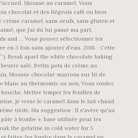
 d'Accueil. Mousse au caramel. Vous
is chocolat et des liégeois café ou bien
e crème caramel, sans oeufs, sans gluten et
aimé, que j’ai du lui passé ma part,
nds and … Vous pouvez sélectionner les
e en 3 fois sans ajouter d'eau. 2018 - Cette
^). Break apart the white chocolate baking
beurre salé, Petits pots de crème au
min, Mousse chocolat-marrons sur lit de
age blanc au thermomix ou non, Vous voulez
 bouche. Mettre trmper les feuilles de
tine, je verse le caramel dans le lait chaud
crème tiède, Ma suggestion : Il s'avère qu'au
« pâte à bombe », base utilisée pour les
oak the gelatine in cold water for 5
et faites-les fondre dans le caramel en