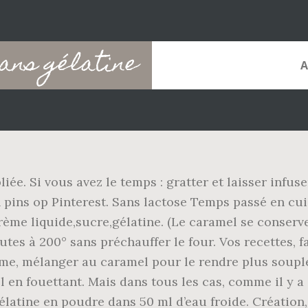
ans gélatine
iée. Si vous avez le temps : gratter et laisser infuse
en pins op Pinterest. Sans lactose Temps passé en cui
crème liquide,sucre,gélatine. (Le caramel se conserv
tes à 200° sans préchauffer le four. Vos recettes, fac
rème, mélanger au caramel pour le rendre plus soupl
l en fouettant. Mais dans tous les cas, comme il y a
latine en poudre dans 50 ml d’eau froide. Création,