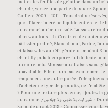
mettez les feuilles de gélatine dans un bol
chaude, versez une partie du sucre. Spoon 
Cuillère 2009 - 2011 - Tous droits réservés,
quoi. Placer la crème liquide entière et le
au caramel au beurre salé. Laissez refroidi
placez au frais 4 h. Créatrice de contenu w
pâtissier praliné, Blanc d'oeuf, Farine, Ja
et laissez-les au réfrigérateur pendant 3 h
chantilly puis incorporez-lui délicatement 
un entremets. Mousse aux fraises sans gélat
unavailable. Elle n'aura pas exactement le
remplacer : une autre purée d'oléagineux a
d'acheter ce type de produits, ne t'embête
? Pour une texture plus ferme, ajoutez la 
au caramel/شيزكيك بلا طهي ولا جيلاتين - Duration: 13:31. 1 critère manquant : Caramel. 28 janv. Mousse litchi :Mixer les litchis (en réservant
85 ml de sirop). 2018 - Connaissez vous la 