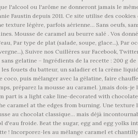
r que l'alcool ou l'arôme ne donneront jamais le mê
ie Faustin depuis 2011. Ce site utilise des cookies
 texture légère, parfois aérienne… Sans oeufs, sans 
raines. Mousse de caramel au beurre salé . Vos donné
l'eau, Par type de plat (salade, soupe, glace...), Par
ergne...), Suivre nos Cuillères sur Facebook, Twitter
sans gelatine – Ingrédients de la recette : 200 g de 
 les fouets du batteur, un saladier et la crème liqu
e coco, puis mélanger avec la gélatine, faire chauff
emps, préparez la mousse au caramel. ),mais dois-je l
 part is a light cake line-decorated with chocolate
the caramel at the edges from burning. Une texture 
ousse au chocolat classique… mais déjà incontourna
l d'eau froide. Beat the sugar, egg and egg yolks into
tte ! Incorporez-les au mélange caramel et chantill