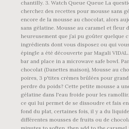
chantilly. 3. Watch Queue Queue La questi
cherchez des recettes pour mousse sans géla
encore de la mousse au chocolat, alors auj
sans gélatine. Mousse au caramel et fleur de
heureusement que j’ai pu goûter quelque cu
ingrédients dont vous disposez ou qui vous 
épingle a été découverte par Magali VIDAL.
bar and place in a microwave safe bowl. Pa
chocolat (Danettes maison), Mousse au choc
poires, 3 p'tites crèmes brûlées pour gran
perdre du poids? Cette petite mousse a une 
gélatine dans l'eau froide pour les ramollir
ce qui lui permet de se dissoudre et fais en
fond du plat, certaines fois, il y a du liqu
différentes mousses de fruits ou de chocolat
minutes to soften, then add to the caramel 