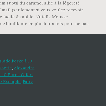
subtil du caramel allié à la légèreté
 Email (seulement si vous voulez recevoir
e facile & rapide. Nutella Mousse -
ème bouillante en plusieurs fois pour ne pas
iddelkerke à 10
sserie
,
Alexandra
-10 Euros Offert
ue Exemple
,
Fairy