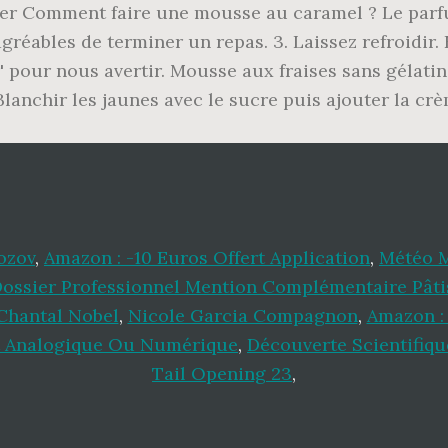
 Comment faire une mousse au caramel ? Le parfum 
réables de terminer un repas. 3. Laissez refroidir.
' pour nous avertir. Mousse aux fraises sans gélatin
lanchir les jaunes avec le sucre puis ajouter la cr
ozov
,
Amazon : -10 Euros Offert Application
,
Météo M
ossier Professionnel Mention Complémentaire Pâti
 Chantal Nobel
,
Nicole Garcia Compagnon
,
Amazon : 
 Analogique Ou Numérique
,
Découverte Scientifiq
Tail Opening 23
,