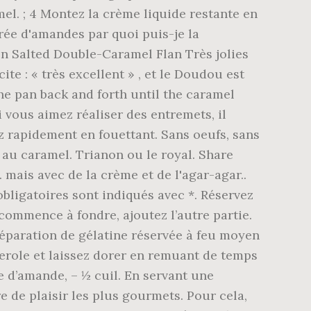
. ; 4 Montez la crème liquide restante en
urée d'amandes par quoi puis-je la
en Salted Double-Caramel Flan Très jolies
te : « très excellent » , et le Doudou est
the pan back and forth until the caramel
i vous aimez réaliser des entremets, il
z rapidement en fouettant. Sans oeufs, sans
e au caramel. Trianon ou le royal. Share
. mais avec de la crème et de l'agar-agar..
obligatoires sont indiqués avec *. Réservez
 commence à fondre, ajoutez l’autre partie.
réparation de gélatine réservée à feu moyen
serole et laissez dorer en remuant de temps
e d’amande, – ½ cuil. En servant une
 de plaisir les plus gourmets. Pour cela,