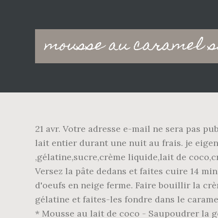
Main
mousse au caramel s
navigation
21 avr. Votre adresse e-mail ne sera pas publ
lait entier durant une nuit au frais. je eig
,gélatine,sucre,crème liquide,lait de coco,
Versez la pâte dedans et faites cuire 14 minu
d'oeufs en neige ferme. Faire bouillir la c
gélatine et faites-les fondre dans le carame
* Mousse au lait de coco - Saupoudrer la gé