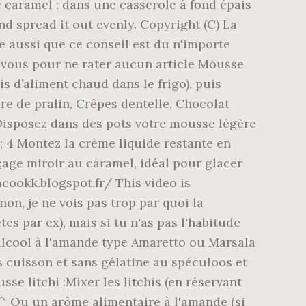
e caramel : dans une casserole à fond épais
d spread it out evenly. Copyright (C) La
se aussi que ce conseil est du n'importe
ez-vous pour ne rater aucun article Mousse
s d’aliment chaud dans le frigo), puis
re de pralin, Crêpes dentelle, Chocolat
. Disposez dans des pots votre mousse légère
; 4 Montez la crème liquide restante en
çage miroir au caramel, idéal pour glacer
acookk.blogspot.fr/ This video is
n, je ne vois pas trop par quoi la
s par ex), mais si tu n'as pas l'habitude
alcool à l'amande type Amaretto ou Marsala
 cuisson et sans gélatine au spéculoos et
 ^^ Ou un arôme alimentaire à l'amande (si