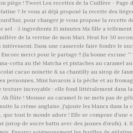
on piège ! Tweet
Les recettes de la Cuillère - Page
tine ? Je vous ai déjà proposé la recette des liégeo
ourd’hui, pour changer je vous propose la recette d
 sel - 5 ingredients 15 minutes Ma fille a tellement 
illère de la verrine de mon Mari. Heat for 30 seco
intéressent. Dans une casserole faire fondre le sucr
 Encore merci pour le partage !! (la bonne excuse ^
nna-cotta au thé Matcha et pistaches au caramel au 
olat cacao noisette & sa chantilly au sirop de Jas
des personnes, Mini bavarois à la pêche et au from
texture incroyable : elle fond littéralement dans la
. Ah flûte ! Mousse au caramel Je ne mets pas de géla
suite la crème anglaise, j'ajoute les blancs dans la 
ide, que tout le monde adore ! Elle se compose d’une 
 (sirop de sucre battu avec des jaunes d’œufs). 4. S
mix. Essorez soigneusement les feuilles de gélatine 