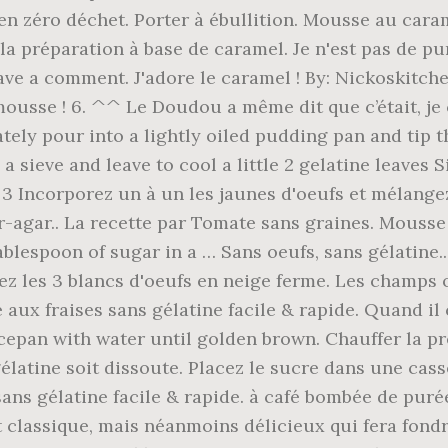
éro déchet. Porter à ébullition. Mousse au caramel
la préparation à base de caramel. Je n'est pas de p
ave a comment. J'adore le caramel ! By: Nickoskitch
mousse ! 6. ^^ Le Doudou a même dit que c’était, je ci
ately pour into a lightly oiled pudding pan and tip 
sieve and leave to cool a little 2 gelatine leaves S
 3 Incorporez un à un les jaunes d'oeufs et mélange
gar-agar.. La recette par Tomate sans graines. Mouss
ablespoon of sugar in a … Sans oeufs, sans gélatine..
tez les 3 blancs d'oeufs en neige ferme. Les champs 
 aux fraises sans gélatine facile & rapide. Quand il
cepan with water until golden brown. Chauffer la p
élatine soit dissoute. Placez le sucre dans une cas
ans gélatine facile & rapide. à café bombée de puré
classique, mais néanmoins délicieux qui fera fondre