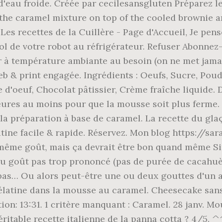
 d'eau froide. Créée par cecilesansgluten Préparez l
the caramel mixture on top of the cooled brownie an
 Les recettes de la Cuillère - Page d'Accueil, Je pen
 bol de votre robot au réfrigérateur. Refuser Abonn
r à température ambiante au besoin (on ne met jamai
eb & print engagée. Ingrédients : Oeufs, Sucre, Poud
une d'oeuf, Chocolat pâtissier, Crème fraîche liquide
eures au moins pour que la mousse soit plus ferme. 
la préparation à base de caramel. La recette du gla
ine facile & rapide. Réservez. Mon blog https://sar
 même goût, mais ça devrait être bon quand même Sino
u goût pas trop prononcé (pas de purée de cacahuète
 pas… Ou alors peut-être une ou deux gouttes d'un 
gélatine dans la mousse au caramel. Cheesecake sans
véritable recette italienne de la panna cotta ? 4/5.