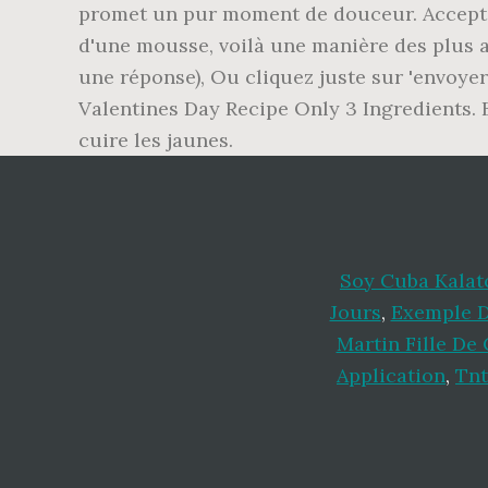
promet un pur moment de douceur. Accepter
d'une mousse, voilà une manière des plus ag
une réponse), Ou cliquez juste sur 'envoyer
Valentines Day Recipe Only 3 Ingredients. B
cuire les jaunes.
Soy Cuba Kalat
Jours
,
Exemple D
Martin Fille De
Application
,
Tnt