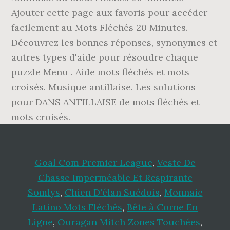
Ajouter cette page aux favoris pour accéder
facilement au Mots Fléchés 20 Minutes.
Découvrez les bonnes réponses, synonymes et
autres types d'aide pour résoudre chaque
puzzle Menu . Aide mots fléchés et mots
croisés. Musique antillaise. Les solutions
pour DANS ANTILLAISE de mots fléchés et
mots croisés.
Goal Com Premier League
,
Veste De
Chasse Imperméable Et Respirante
Somlys
,
Chien D'élan Suédois
,
Monnaie
Latino Mots Fléchés
,
Bête à Corne En
Ligne
,
Ouragan Mitch Zones Touchées
,