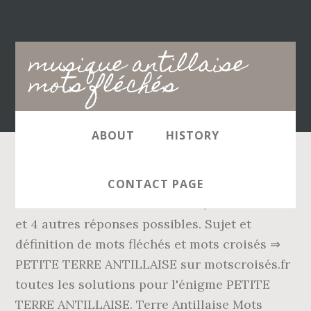
Main
musique antillaise
navigation
mots fléchés
ABOUT
HISTORY
Solution ✅ pour MUSIQUE ANTILLAISE EN 3
CONTACT PAGE
LETTRES dans les mots croisés, mots flèches
et 4 autres réponses possibles. Sujet et
définition de mots fléchés et mots croisés ⇒
PETITE TERRE ANTILLAISE sur motscroisés.fr
toutes les solutions pour l'énigme PETITE
TERRE ANTILLAISE. Terre Antillaise Mots