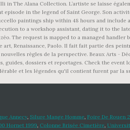
que Annecy
,
Silure Mange Homme
,
Foire De Rouen 2
00 Hornet 1999
,
Colonne Brisée Cimetière
,
Universit