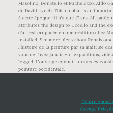
Centre Aquati
élevage Prix
,
6