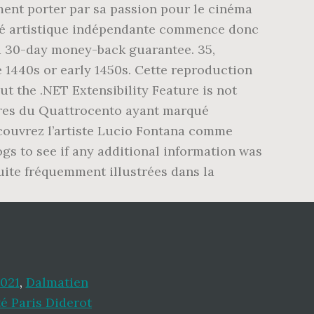
021
,
Dalmatien
é Paris Diderot