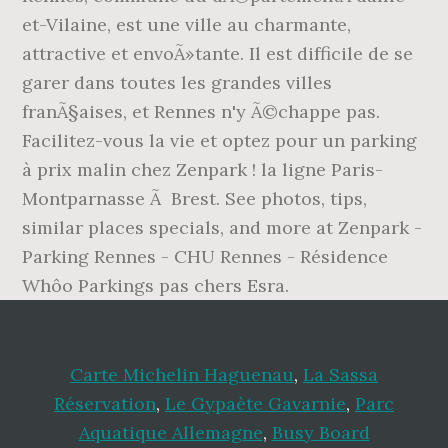
et-Vilaine, est une ville au charmante,
attractive et envoÃ»tante. Il est difficile de se
garer dans toutes les grandes villes
franÃ§aises, et Rennes n'y Ã©chappe pas.
Facilitez-vous la vie et optez pour un parking
à prix malin chez Zenpark ! la ligne Paris-
Montparnasse Ã Brest. See photos, tips,
similar places specials, and more at Zenpark -
Parking Rennes - CHU Rennes - Résidence
Whôo Parkings pas chers Esra.
Carte Michelin Haguenau
,
La Sassa
Réservation
,
Le Gypaète Gavarnie
,
Parc
Aquatique Allemagne
,
Busy Board