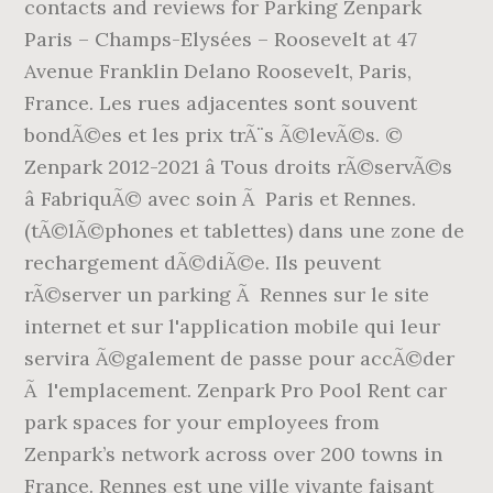
contacts and reviews for Parking Zenpark
Paris – Champs-Elysées – Roosevelt at 47
Avenue Franklin Delano Roosevelt, Paris,
France. Les rues adjacentes sont souvent
bondÃ©es et les prix trÃ¨s Ã©levÃ©s. ©
Zenpark 2012-2021 â Tous droits rÃ©servÃ©s
â FabriquÃ© avec soin Ã Paris et Rennes.
(tÃ©lÃ©phones et tablettes) dans une zone de
rechargement dÃ©diÃ©e. Ils peuvent
rÃ©server un parking Ã Rennes sur le site
internet et sur l'application mobile qui leur
servira Ã©galement de passe pour accÃ©der
Ã l'emplacement. Zenpark Pro Pool Rent car
park spaces for your employees from
Zenpark’s network across over 200 towns in
France. Rennes est une ville vivante faisant