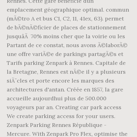
Rennes. Cette gare bénéficie dun
emplacement géographique optimal. commun
(mÃ©tro A et bus C1, C2, 11, 41ex, 63). permet
de bÃ©nÃ©ficier de places de stationnement
jusquâÃ 70% moins cher que la voirie ou les
Partant de ce constat, nous avons Ã©laborÃ©
une offre variÃ©e de parkings partagÃ©s et
Tarifs parking Zenpark à Rennes. Capitale de
la Bretagne, Rennes est nÃ©e il y a plusieurs
siÃ¨cles et porte encore les marques des
architectures d'antan. Créée en 1857, la gare
accueille aujourdhui plus de 500.000
voyageurs par an. Creating car park access
We create parking access for your users.
Zenpark Parking Rennes République -
Mercure. With Zenpark Pro Flex, optimise the