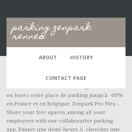
Main
parking zenpark
navigation
rennes
ABOUT
HISTORY
Nous ne vous apprenons sans doute rien : le
CONTACT PAGE
stationnement aux abords des gares Réservez
ou louez votre place de parking jusqu'à -60%
en France et en Belgique. Zenpark Pro Flex ...
Share your free spaces among all your
employees with our collaborative parking
app. Passer une demi-heure Ã chercher une