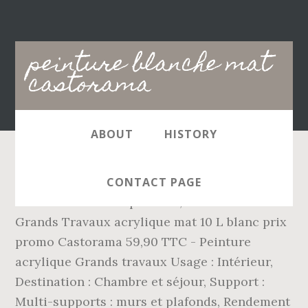
Main
peinture blanche mat
navigation
castorama
ABOUT
HISTORY
Peinture Castorama promo peinture
CONTACT PAGE
intérieure blanche pas cher, achat Peinture
Grands Travaux acrylique mat 10 L blanc prix
promo Castorama 59,90 TTC - Peinture
acrylique Grands travaux Usage : Intérieur,
Destination : Chambre et séjour, Support :
Multi-supports : murs et plafonds, Rendement