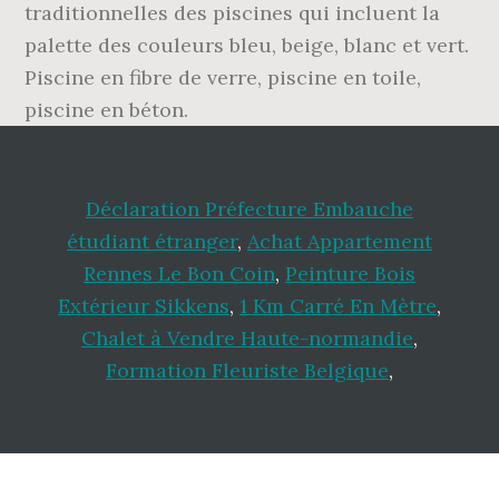
traditionnelles des piscines qui incluent la
palette des couleurs bleu, beige, blanc et vert.
Piscine en fibre de verre, piscine en toile,
piscine en béton.
Déclaration Préfecture Embauche
étudiant étranger
,
Achat Appartement
Rennes Le Bon Coin
,
Peinture Bois
Extérieur Sikkens
,
1 Km Carré En Mètre
,
Chalet à Vendre Haute-normandie
,
Formation Fleuriste Belgique
,
Footer