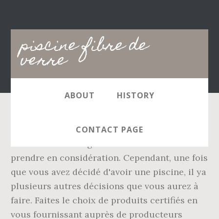
Main
piscine fibre de
navigation
verre
ABOUT
HISTORY
Suivez le guide pour connaître le coût d’une
CONTACT PAGE
installation de ce genre et les critères à
prendre en considération. Cependant, une fois
que vous avez décidé d'avoir une piscine, il ya
plusieurs autres décisions que vous aurez à
faire. Faites le choix de produits certifiés en
vous fournissant auprès de producteurs