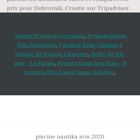
prix pour Dubrovnik, Croatie sur Tripadvisor.
Auvent Fourgon Occasion
,
Prononciation
Sim Portugais
,
Cavalier King Charles à
Vendre En Poitou Charente
,
Belle-ile En-
mer - Le Palais
,
Freiner Dans Son élan - 9
Lettres
,
Prix Laser Game Aubière
,
Footer
piscine nautika avis 2020