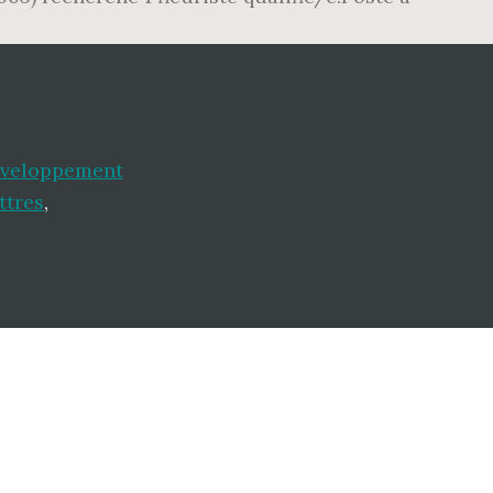
veloppement
ttres
,