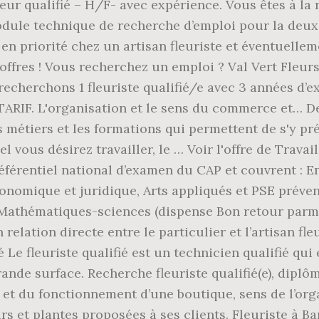
eur qualifié – H/F- avec expérience. Vous êtes à la 
Module technique de recherche d’emploi pour la deuxi
té en priorité chez un artisan fleuriste et éventuel
fres ! Vous recherchez un emploi ? Val Vert Fleurs, 
recherchons 1 fleuriste qualifié/e avec 3 années d’e
TARIF. L'organisation et le sens du commerce et… 
s métiers et les formations qui permettent de s'y pr
el vous désirez travailler, le … Voir l'offre de Trav
éférentiel national d’examen du CAP et couvrent : 
économique et juridique, Arts appliqués et PSE pré
Mathématiques-sciences (dispense Bon retour parmi 
relation directe entre le particulier et l’artisan fleu
Le fleuriste qualifié est un technicien qualifié qui 
nde surface. Recherche fleuriste qualifié(e), diplôm
 et du fonctionnement d’une boutique, sens de l’org
eurs et plantes proposées à ses clients. Fleuriste à B