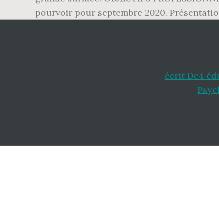
pourvoir pour septembre 2020. Présentatio
écrit Dc4 éd
Psyc
Footer