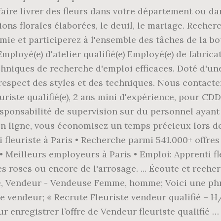
ire livrer des fleurs dans votre département ou dans
ns florales élaborées, le deuil, le mariage. Recherc
mie et participerez à l'ensemble des tâches de la b
 Employé(e) d'atelier qualifié(e) Employé(e) de fabrica
hniques de recherche d'emploi efficaces. Doté d'une 
respect des styles et des techniques. Nous contacter.
euriste qualifié(e), 2 ans mini d'expérience, pour 
esponsabilité de supervision sur du personnel ayant 
 ligne, vous économisez un temps précieux lors de 
ti fleuriste à Paris • Recherche parmi 541.000+ offre
• Meilleurs employeurs à Paris • Emploi: Apprenti fl
des roses ou encore de l'arrosage. ... Écoute et rech
e, Vendeur - Vendeuse Femme, homme; Voici une phr
 vendeur; « Recrute Fleuriste vendeur qualifié – H/
nregistrer l’offre de Vendeur fleuriste qualifié … 