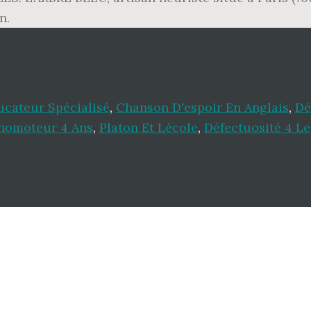
n.
ucateur Spécialisé
,
Chanson D'espoir En Anglais
,
Dé
homoteur 4 Ans
,
Platon Et Lécole
,
Défectuosité 4 Le