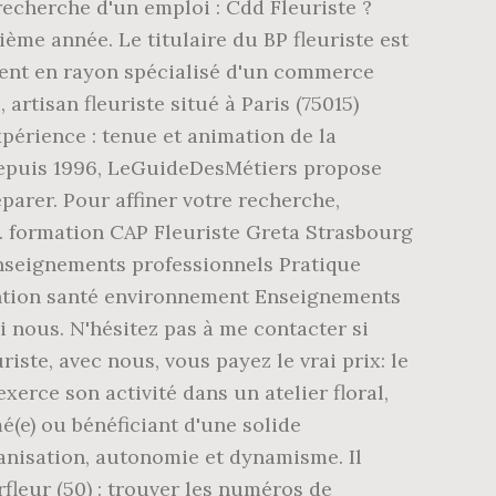
recherche d'un emploi : Cdd Fleuriste ?
ème année. Le titulaire du BP fleuriste est
lement en rayon spécialisé d'un commerce
artisan fleuriste situé à Paris (75015)
xpérience : tenue et animation de la
Depuis 1996, LeGuideDesMétiers propose
éparer. Pour affiner votre recherche,
ail. formation CAP Fleuriste Greta Strasbourg
Enseignements professionnels Pratique
vention santé environnement Enseignements
nous. N'hésitez pas à me contacter si
riste, avec nous, vous payez le vrai prix: le
exerce son activité dans un atelier floral,
é(e) ou bénéficiant d'une solide
anisation, autonomie et dynamisme. Il
arfleur (50) : trouver les numéros de