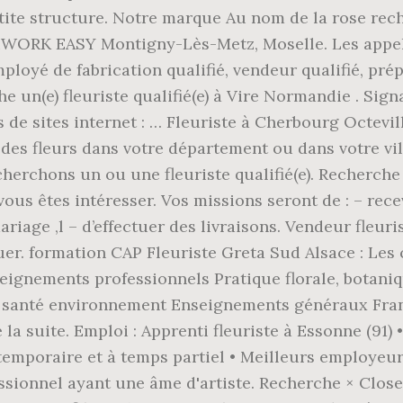
ite structure. Notre marque Au nom de la rose reche
IWORK EASY Montigny-Lès-Metz, Moselle. Les appellat
employé de fabrication qualifié, vendeur qualifié, p
 un(e) fleuriste qualifié(e) à Vire Normandie . Sign
 de sites internet : … Fleuriste à Cherbourg Octevil
des fleurs dans votre département ou dans votre vil
echerchons un ou une fleuriste qualifié(e). Recherche 
ous êtes intéresser. Vos missions seront de : – recev
ariage ,l – d’effectuer des livraisons. Vendeur fleuris
inuer. formation CAP Fleuriste Greta Sud Alsace : Le
seignements professionnels Pratique florale, botan
on santé environnement Enseignements généraux Fra
a suite. Emploi : Apprenti fleuriste à Essonne (91)
temporaire et à temps partiel • Meilleurs employeurs
ofessionnel ayant une âme d'artiste. Recherche × Clos