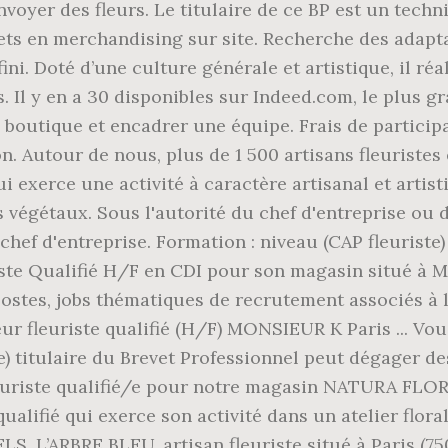
oyer des fleurs. Le titulaire de ce BP est un techni
jets en merchandising sur site. Recherche des adapt
fini. Doté d’une culture générale et artistique, il ré
. Il y en a 30 disponibles sur Indeed.com, le plus gra
 boutique et encadrer une équipe. Frais de partici
n. Autour de nous, plus de 1 500 artisans fleuristes
i exerce une activité à caractère artisanal et artisti
végétaux. Sous l'autorité du chef d'entreprise ou d'
hef d'entreprise. Formation : niveau (CAP fleuriste) 
te Qualifié H/F en CDI pour son magasin situé à M
postes, jobs thématiques de recrutement associés à l
deur fleuriste qualifié (H/F) MONSIEUR K Paris ... Vou
é(e) titulaire du Brevet Professionnel peut dégager d
uriste qualifié/e pour notre magasin NATURA FLORE 
qualifié qui exerce son activité dans un atelier flor
L’ARBRE BLEU, artisan fleuriste situé à Paris (7500