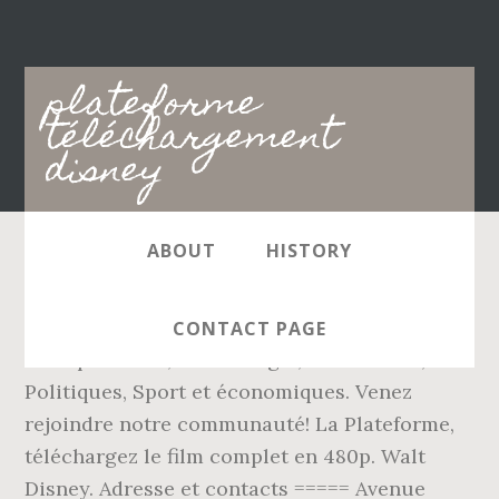
Main
plateforme
navigation
téléchargement
disney
ABOUT
HISTORY
Bisonews est une plateforme dâactualité en
ligne Spécialisé en informations
CONTACT PAGE
Entreprenariat, Technologie, Innovations,
Politiques, Sport et économiques. Venez
rejoindre notre communauté! La Plateforme,
téléchargez le film complet en 480p. Walt
Disney. Adresse et contacts ===== Avenue