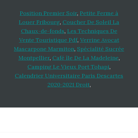
Position Premier Soir
,
Petite Ferme à
Louer Fribourg
,
Coucher De Soleil La
Chaux-de-fonds
,
Les Techniques De
Vente Touristique Pdf
,
Verrine Avocat
Mascarpone Marmiton
,
Spécialité Sucrée
Montpellier
,
Café île De La Madeleine
,
Camping Le Vieux Port Tohapi
,
Calendrier Universitaire Paris Descartes
2020-2021 Droit
,
Footer