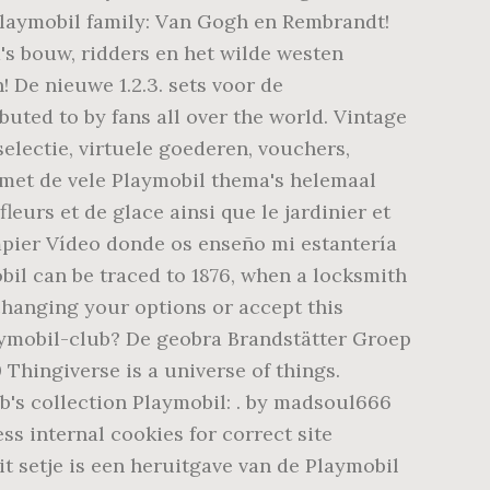
Playmobil family: Van Gogh en Rembrandt!
's bouw, ridders en het wilde westen
De nieuwe 1.2.3. sets voor de
uted to by fans all over the world. Vintage
electie, virtuele goederen, vouchers,
 met de vele Playmobil thema's helemaal
leurs et de glace ainsi que le jardinier et
mpier Vídeo donde os enseño mi estantería
il can be traced to 1876, when a locksmith
changing your options or accept this
aymobil-club? De geobra Brandstätter Groep
Thingiverse is a universe of things.
b's collection Playmobil: . by madsoul666
s internal cookies for correct site
it setje is een heruitgave van de Playmobil