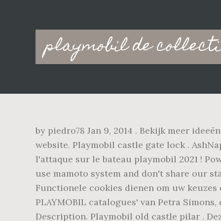
Main
playmobil de collect
navigation
by piedro78 Jan 9, 2014 . Bekijk meer ideeë
website. Playmobil castle gate lock . AshNa
l'attaque sur le bateau playmobil 2021 ! Po
use mamoto system and don't share our stats
Functionele cookies dienen om uw keuzes op 
PLAYMOBIL catalogues' van Petra Simons, da
Description. Playmobil old castle pilar . De