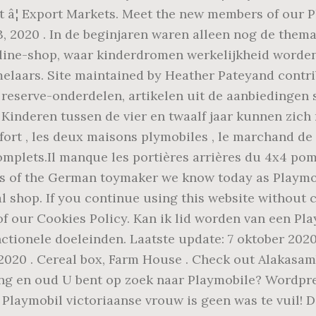
t â¦ Export Markets. Meet the new members of our 
3, 2020 . In de beginjaren waren alleen nog de thema
ne-shop, waar kinderdromen werkelijkheid worden! 
melaars. Site maintained by Heather Pateyand contrib
reserve-onderdelen, artikelen uit de aanbiedingen s
 Kinderen tussen de vier en twaalf jaar kunnen zich
ort , les deux maisons plymobiles , le marchand de f
omplets.Il manque les portières arrières du 4x4 po
ns of the German toymaker we know today as Playmob
 shop. If you continue using this website without 
of our Cookies Policy. Kan ik lid worden van een Pl
tionele doeleinden. Laatste update: 7 oktober 2020 
 2020 . Cereal box, Farm House . Check out Alakasam
ong en oud U bent op zoek naar Playmobile? Wordpres
Playmobil victoriaanse vrouw is geen was te vuil! D