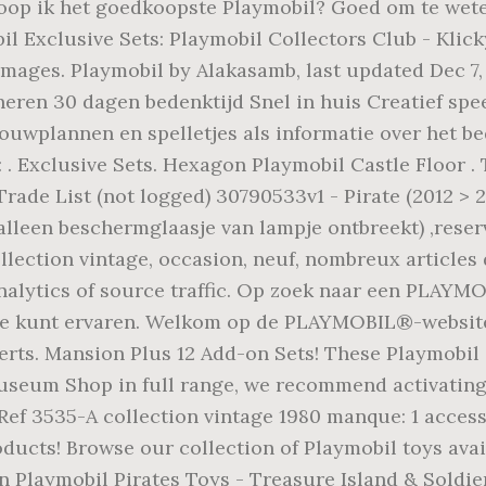
oop ik het goedkoopste Playmobil? Goed om te weten
bil Exclusive Sets: Playmobil Collectors Club - Kl
 Images. Playmobil by Alakasamb, last updated Dec 
rneren 30 dagen bedenktijd Snel in huis Creatief sp
ouwplannen en spelletjes als informatie over het be
 . Exclusive Sets. Hexagon Playmobil Castle Floor . 
rade List (not logged) 30790533v1 - Pirate (2012 > 
alleen beschermglaasje van lampje ontbreekt) ,reser
ction vintage, occasion, neuf, nombreux articles di
nalytics of source traffic. Op zoek naar een PLAYM
ite kunt ervaren. Welkom op de PLAYMOBIL®-website.
erts. Mansion Plus 12 Add-on Sets! These Playmobil c
smuseum Shop in full range, we recommend activatin
535-A collection vintage 1980 manque: 1 accessoir
ucts! Browse our collection of Playmobil toys avai
n Playmobil Pirates Toys - Treasure Island & Soldie