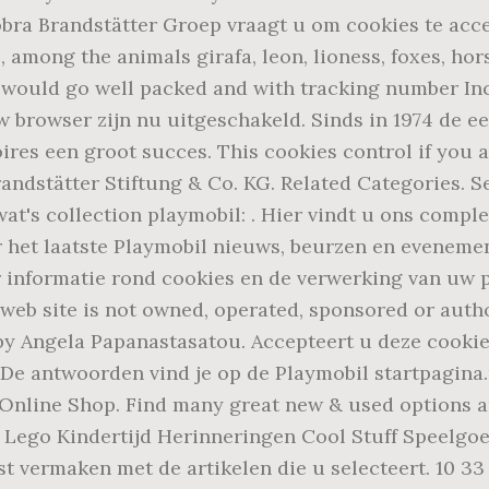
obra Brandstätter Groep vraagt u om cookies te acce
 among the animals girafa, leon, lioness, foxes, ho
n would go well packed and with tracking number Inc
w browser zijn nu uitgeschakeld. Sinds in 1974 de 
ires een groot succes. This cookies control if you 
randstätter Stiftung & Co. KG. Related Categories. 
owat's collection playmobil: . Hier vindt u ons comp
r het laatste Playmobil nieuws, beurzen en evenement
 informatie rond cookies en de verwerking van uw p
is web site is not owned, operated, sponsored or au
d by Angela Papanastasatou. Accepteert u deze coo
e antwoorden vind je op de Playmobil startpagina.nl
Online Shop. Find many great new & used options an
ay! Lego Kindertijd Herinneringen Cool Stuff Speel
 vermaken met de artikelen die u selecteert. 10 33 