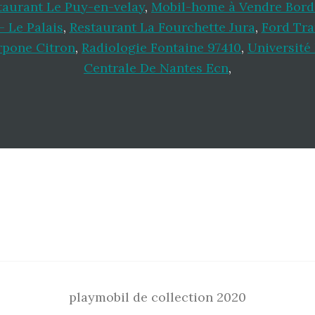
taurant Le Puy-en-velay
,
Mobil-home à Vendre Bord
- Le Palais
,
Restaurant La Fourchette Jura
,
Ford Tra
pone Citron
,
Radiologie Fontaine 97410
,
Université
Centrale De Nantes Ecn
,
playmobil de collection 2020