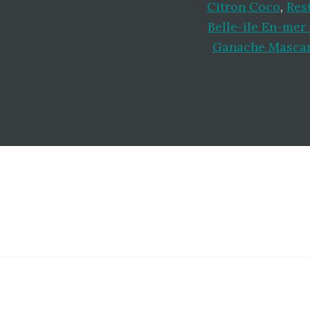
Citron Coco
,
Res
Belle-ile En-mer 
Ganache Mascar
Footer