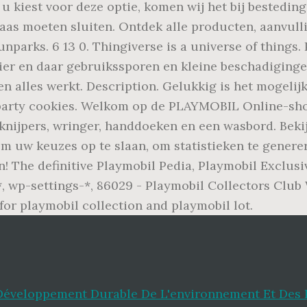
 u kiest voor deze optie, komen wij het bij bestedi
as moeten sluiten. Ontdek alle producten, aanvulli
nparks. 6 13 0. Thingiverse is a universe of things.
hier en daar gebruikssporen en kleine beschadiging
t en alles werkt. Description. Gelukkig is het mogel
d-party cookies. Welkom op de PLAYMOBIL Online-sh
nijpers, wringer, handdoeken en een wasbord. Bekij
om uw keuzes op te slaan, om statistieken te genere
The definitive Playmobil Pedia, Playmobil Exclusiv
, wp-settings-*, 86029 - Playmobil Collectors Clu
for playmobil collection and playmobil lot.
Développement Durable De L'environnement Et Des 