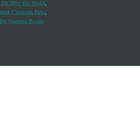
 De Mer Du Nord
,
nsit Custom Prix
,
 De Nantes Ecole