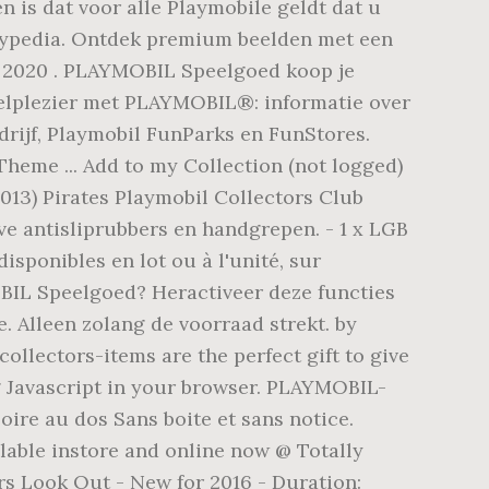
 is dat voor alle Playmobile geldt dat u
ickypedia. Ontdek premium beelden met een
7, 2020 . PLAYMOBIL Speelgoed koop je
eelplezier met PLAYMOBIL®: informatie over
drijf, Playmobil FunParks en FunStores.
Theme ... Add to my Collection (not logged)
2013) Pirates Playmobil Collectors Club
ve antisliprubbers en handgrepen. - 1 x LGB
sponibles en lot ou à l'unité, sur
OBIL Speelgoed? Heractiveer deze functies
 Alleen zolang de voorraad strekt. by
ollectors-items are the perfect gift to give
g Javascript in your browser. PLAYMOBIL-
e au dos Sans boite et sans notice.
lable instore and online now @ Totally
rs Look Out - New for 2016 - Duration: