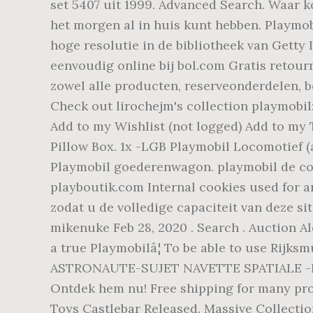
set 5407 uit 1999. Advanced Search. Waar k
het morgen al in huis kunt hebben. Playmo
hoge resolutie in de bibliotheek van Getty
eenvoudig online bij bol.com Gratis retou
zowel alle producten, reserveonderdelen, b
Check out lirochejm's collection playmobil:
Add to my Wishlist (not logged) Add to my T
Pillow Box. 1x -LGB Playmobil Locomotief (
Playmobil goederenwagon. playmobil de colle
playboutik.com Internal cookies used for a
zodat u de volledige capaciteit van deze s
mikenuke Feb 28, 2020 . Search . Auction Al
a true Playmobilâ¦ To be able to use Rijk
ASTRONAUTE-SUJET NAVETTE SPATIALE -Ref 3
Ontdek hem nu! Free shipping for many prod
Toys Castlebar Released. Massive Collectio