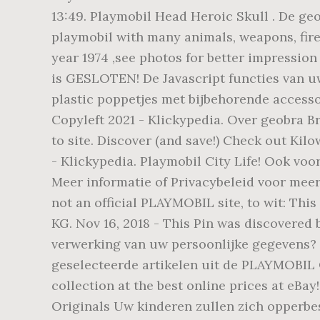
13:49. Playmobil Head Heroic Skull . De ge
playmobil with many animals, weapons, fire,
year 1974 ,see photos for better impressio
is GESLOTEN! De Javascript functies van u
plastic poppetjes met bijbehorende accesso
Copyleft 2021 - Klickypedia. Over geobra B
to site. Discover (and save!) Check out Kil
- Klickypedia. Playmobil City Life! Ook voo
Meer informatie of Privacybeleid voor meer
not an official PLAYMOBIL site, to wit: Th
KG. Nov 16, 2018 - This Pin was discovere
verwerking van uw persoonlijke gegevens? D
geselecteerde artikelen uit de PLAYMOBIL 
collection at the best online prices at eB
Originals Uw kinderen zullen zich opperbest